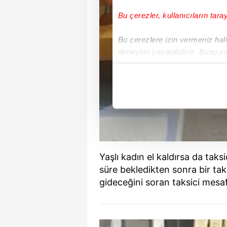
Bu çerezler, kullanıcıların tara
Bu çerezlere izin vermeniz halin
deneyimi yaşatabiliriz. Bunu y
içerikleri sunabilmek adına el
noktasında tek gelir kalemimiz 
Her halükârda, kullanıcılar, bu 
Sizlere daha iyi bir hizmet sun
çerezler vasıtasıyla çeşitli kiş
amacıyla kullanılmaktadır. Diğer
Yaşlı kadın el kaldırsa da tak
reklam/pazarlama faaliyetlerinin
süre bekledikten sonra bir tak
gideceğini soran taksici mes
Çerezlere ilişkin tercihlerinizi 
butonuna tıklayabilir,
Çerez Bi
6698 sayılı Kişisel Verilerin 