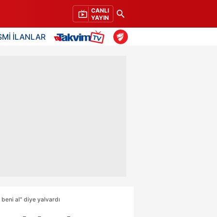
CANLI
YAYIN
SMİ İLANLAR
 beni al" diye yalvardı