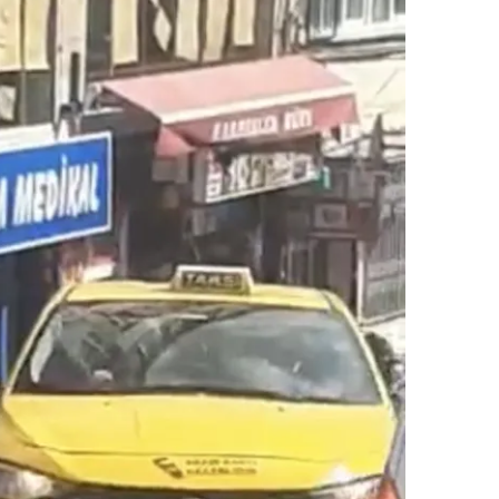
 çerezlerle ilgili bilgi almak için lütfen
tıklayınız
.