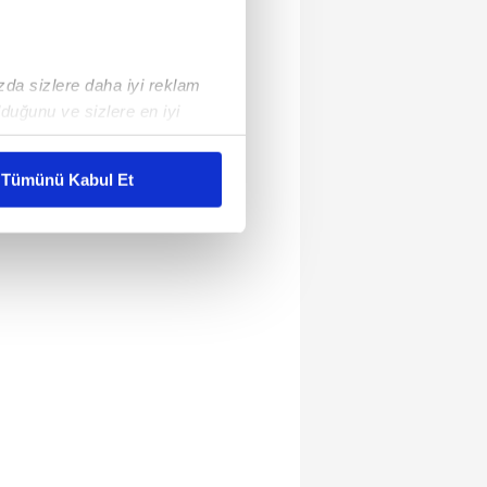
ızda sizlere daha iyi reklam
duğunu ve sizlere en iyi
liyetlerimizi karşılamak
Tümünü Kabul Et
ar gösterilmeyecektir."
çerezler kullanılmaktadır. Bu
u hizmetlerinin sunulması
i ve sizlere yönelik
nılacaktır.
kin detaylı bilgi için Ayarlar
ak ve sitemizde ilgili