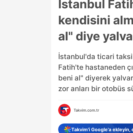
İstanbul Fati
kendisini alm
al" diye yalva
İstanbul'da ticari taks
Fatih'te hastaneden çı
beni al" diyerek yalvar
zor anları bir otobüs
Takvim.com.tr
Takvim'i Google'a ekleyin,