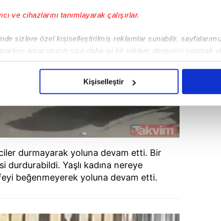
yıcı ve cihazlarını tanımlayarak çalışırlar.
de sizlere özel kişiselleştirilmiş reklamlar sunabilir, sayfalarım
aparken amacımızın size daha iyi bir reklam deneyimi sunmak ol
imizden gelen çabayı gösterdiğimizi ve bu noktada, reklamların ma
olduğunu sizlere hatırlatmak isteriz.
Kişiselleştir
çerezlere izin vermedikleri takdirde, kullanıcılara hedefli reklaml
abilmek için İnternet Sitemizde kendimize ve üçüncü kişilere ait 
isel verileriniz işlenmekte olup gerekli olan çerezler bilgi toplum
 çerezler, sitemizin daha işlevsel kılınması ve kişiselleştirilmes
siciler durmayarak yoluna devam etti. Bir
 yapılması, amaçlarıyla sınırlı olarak açık rızanız dahilinde kulla
si durdurabildi. Yaşlı kadına nereye
afeyi beğenmeyerek yoluna devam etti.
aşağıda yer alan panel vasıtasıyla belirleyebilirsiniz. Çerezlere iliş
lgilendirme Metnimizi
ziyaret edebilirsiniz.
Korunması Kanunu uyarınca hazırlanmış Aydınlatma Metnimizi okum