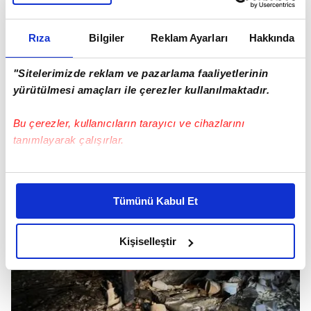
Rıza
Bilgiler
Reklam Ayarları
Hakkında
"Sitelerimizde reklam ve pazarlama faaliyetlerinin
yürütülmesi amaçları ile çerezler kullanılmaktadır.
Bu çerezler, kullanıcıların tarayıcı ve cihazlarını
tanımlayarak çalışırlar.
Bu çerezlere izin vermeniz halinde sizlere özel
kişiselleştirilmiş reklamlar sunabilir, sayfalarımızda sizlere
Tümünü Kabul Et
daha iyi reklam deneyimi yaşatabiliriz. Bunu yaparken
amacımızın size daha iyi bir reklam deneyimi sunmak
olduğunu ve sizlere en iyi içerikleri sunabilmek adına
Kişiselleştir
elimizden gelen çabayı gösterdiğimizi ve bu noktada,
reklamların maliyetlerimizi karşılamak noktasında tek gelir
kalemimiz olduğunu sizlere hatırlatmak isteriz.