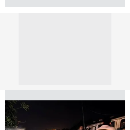
6698 sayılı Kişisel Verilerin Korunması Kanunu uyarınca
hazırlanmış Aydınlatma Metnimizi okumak ve sitemizde
ilgili mevzuata uygun olarak kullanılan çerezlerle ilgili bilgi
almak için lütfen
tıklayınız
.