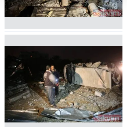
Her halükârda, kullanıcılar, bu çerezlere izin vermedikleri
takdirde, kullanıcılara hedefli reklamlar
gösterilmeyecektir."
Sizlere daha iyi bir hizmet sunabilmek için İnternet
Sitemizde kendimize ve üçüncü kişilere ait çerezler
kullanılmaktadır. Bu çerezler vasıtasıyla çeşitli kişisel
verileriniz işlenmekte olup gerekli olan çerezler bilgi
toplumu hizmetlerinin sunulması amacıyla
kullanılmaktadır. Diğer çerezler, sitemizin daha işlevsel
kılınması ve kişiselleştirilmesi ve sizlere yönelik
reklam/pazarlama faaliyetlerinin yapılması, amaçlarıyla
sınırlı olarak açık rızanız dahilinde kullanılacaktır.
Çerezlere ilişkin tercihlerinizi aşağıda yer alan panel
vasıtasıyla belirleyebilirsiniz. Çerezlere ilişkin detaylı bilgi
için Ayarlar butonuna tıklayabilir,
Çerez Bilgilendirme
Metnimizi
ziyaret edebilirsiniz.