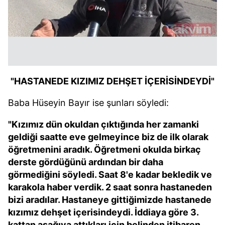
"HASTANEDE KIZIMIZ DEHŞET İÇERİSİNDEYDİ"
Baba Hüseyin Bayır ise şunları söyledi:
"Kızımız dün okuldan çıktığında her zamanki
geldiği saatte eve gelmeyince biz de ilk olarak
öğretmenini aradık. Öğretmeni okulda birkaç
derste gördüğünü ardından bir daha
görmediğini söyledi. Saat 8'e kadar bekledik ve
karakola haber verdik. 2 saat sonra hastaneden
bizi aradılar. Hastaneye gittiğimizde hastanede
kızımız dehşet içerisindeydi. İddiaya göre 3.
kattan aşağıya attıkları için belinden itibaren