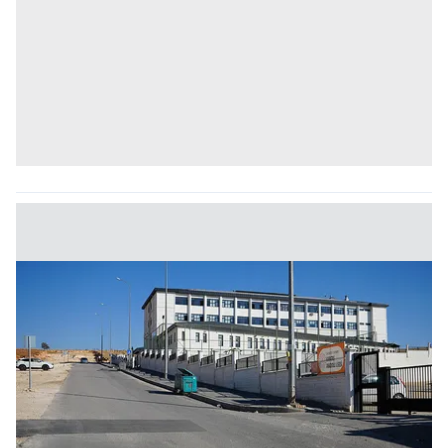
hazırlanmış Aydınlatma Metnimizi okumak ve sitemizde
ilgili mevzuata uygun olarak kullanılan çerezlerle ilgili bilgi
almak için lütfen
tıklayınız
.