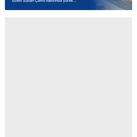
Ecem Sultan Çamlı hakkında yürek
yakan detay! 12 yaşında dünya ikincisi
olmuş