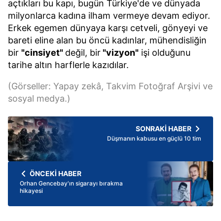
açtıkları bu kapı, bugün Türkiye'de ve dünyada
milyonlarca kadına ilham vermeye devam ediyor.
Erkek egemen dünyaya karşı cetveli, gönyeyi ve
bareti eline alan bu öncü kadınlar, mühendisliğin
bir
"cinsiyet"
değil, bir
"vizyon"
işi olduğunu
tarihe altın harflerle kazıdılar.
(Görseller: Yapay zekâ, Takvim Fotoğraf Arşivi ve
sosyal medya.)
SONRAKİ HABER
Düşmanın kabusu en güçlü 10 tim
ÖNCEKİ HABER
Orhan Gencebay'ın sigarayı bırakma
hikayesi