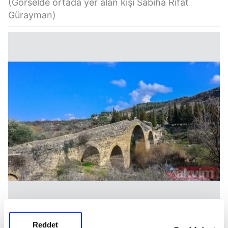
(Görselde ortada yer alan kişi Sabiha Rıfat
Gürayman)
Reddet
ŞANTİYEDE BİR KADIN: KIZ KÖPRÜSÜ'NÜN