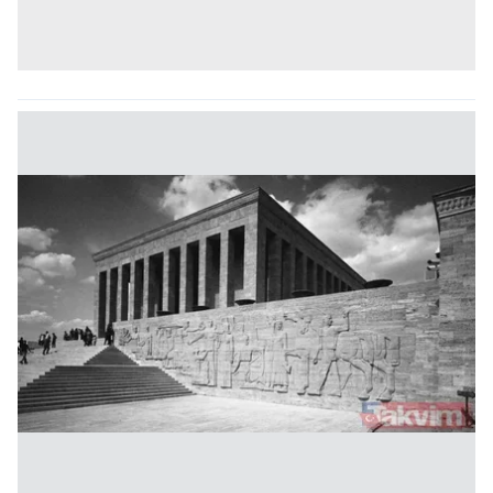
6698 sayılı Kişisel Verilerin Korunması Kanunu uyarınca
hazırlanmış Aydınlatma Metnimizi okumak ve sitemizde
ilgili mevzuata uygun olarak kullanılan çerezlerle ilgili bilgi
almak için lütfen
tıklayınız
.