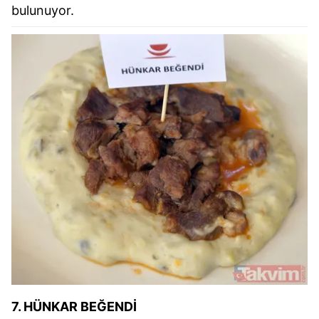
kullanılmaktadır. Bu çerezler vasıtasıyla çeşitli kişisel
bulunuyor.
verileriniz işlenmekte olup gerekli olan çerezler bilgi
toplumu hizmetlerinin sunulması amacıyla
kullanılmaktadır. Diğer çerezler, sitemizin daha işlevsel
kılınması ve kişiselleştirilmesi ve sizlere yönelik
reklam/pazarlama faaliyetlerinin yapılması, amaçlarıyla
sınırlı olarak açık rızanız dahilinde kullanılacaktır.
Çerezlere ilişkin tercihlerinizi aşağıda yer alan panel
vasıtasıyla belirleyebilirsiniz. Çerezlere ilişkin detaylı bilgi
için Ayarlar butonuna tıklayabilir,
Çerez Bilgilendirme
Metnimizi
ziyaret edebilirsiniz.
6698 sayılı Kişisel Verilerin Korunması Kanunu uyarınca
hazırlanmış Aydınlatma Metnimizi okumak ve sitemizde
ilgili mevzuata uygun olarak kullanılan çerezlerle ilgili bilgi
almak için lütfen
tıklayınız
.
7. HÜNKAR BEĞENDİ