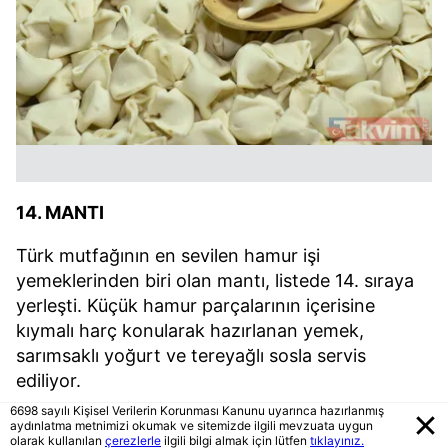
14. MANTI
Türk mutfağının en sevilen hamur işi
yemeklerinden biri olan mantı, listede 14. sıraya
yerleşti. Küçük hamur parçalarının içerisine
kıymalı harç konularak hazırlanan yemek,
sarımsaklı yoğurt ve tereyağlı sosla servis
ediliyor.
6698 sayılı Kişisel Verilerin Korunması Kanunu uyarınca hazırlanmış
aydınlatma metnimizi okumak ve sitemizde ilgili mevzuata uygun
Kökeninin Orta Asya'ya dayandığı belirtilen
olarak kullanılan
çerezlerle
ilgili bilgi almak için lütfen
tıklayınız.