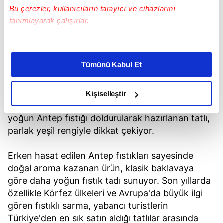
Bu çerezler, kullanıcıların tarayıcı ve cihazlarını
tanımlayarak çalışırlar.
Bu çerezlere izin vermeniz halinde sizlere özel
kişiselleştirilmiş reklamlar sunabilir, sayfalarımızda sizlere
6. FISTIKLI SARMA
Tümünü Kabul Et
daha iyi reklam deneyimi yaşatabiliriz. Bunu yaparken
Gaziantep mutfağının dünyaca ünlü tatlılarından
amacımızın size daha iyi bir reklam deneyimi sunmak
biri olan fıstıklı sarma, TasteAtlas listesinde altıncı
olduğunu ve sizlere en iyi içerikleri sunabilmek adına
Kişiselleştir
elimizden gelen çabayı gösterdiğimizi ve bu noktada,
sırada yer aldı. İnce açılmış yufkanın içerisine
reklamların maliyetlerimizi karşılamak noktasında tek gelir
yoğun Antep fıstığı doldurularak hazırlanan tatlı,
kalemimiz olduğunu sizlere hatırlatmak isteriz.
parlak yeşil rengiyle dikkat çekiyor.
Her halükârda, kullanıcılar, bu çerezlere izin vermedikleri
Erken hasat edilen Antep fıstıkları sayesinde
takdirde, kullanıcılara hedefli reklamlar
doğal aroma kazanan ürün, klasik baklavaya
gösterilmeyecektir."
göre daha yoğun fıstık tadı sunuyor. Son yıllarda
özellikle Körfez ülkeleri ve Avrupa'da büyük ilgi
Sizlere daha iyi bir hizmet sunabilmek için İnternet
gören fıstıklı sarma, yabancı turistlerin
Sitemizde kendimize ve üçüncü kişilere ait çerezler
Türkiye'den en sık satın aldığı tatlılar arasında