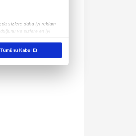
ızda sizlere daha iyi reklam
duğunu ve sizlere en iyi
liyetlerimizi karşılamak
Tümünü Kabul Et
ar gösterilmeyecektir."
çerezler kullanılmaktadır. Bu
u hizmetlerinin sunulması
i ve sizlere yönelik
nılacaktır.
kin detaylı bilgi için Ayarlar
ak ve sitemizde ilgili