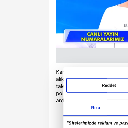
Kardeşinin hayatından endişe e
alıkonulduğunu ve madde bağım
Reddet
talep etti. Yapılan araştırmal
polis merkezine giderek kayıp 
ardından bölgeye yönlendirilen
Rıza
"Sitelerimizde reklam ve paza