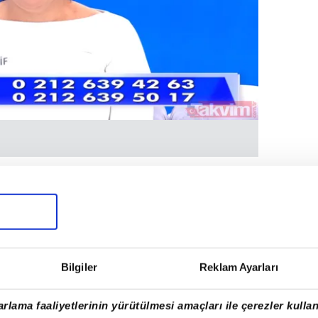
den Elif Yıldırım, Kudret'in zorla
lılığına sürüklendiğini iddia ederek yardım
ar sonucunda Kudret Timaş'ın Taksim'de bir
olmadığını söylediği öğrenildi. İhbarların
 ekipler, Kudret Timaş'a ulaştı.
Bilgiler
Reklam Ayarları
rlama faaliyetlerinin yürütülmesi amaçları ile çerezler kullan