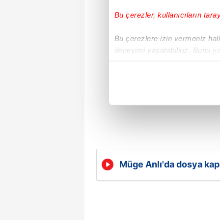
Bu çerezler, kullanıcıların tara
Bu çerezlere izin vermeniz halin
deneyimi yaşatabiliriz. Bunu y
içerikleri sunabilmek adına el
noktasında tek gelir kalemimiz 
Her halükârda, kullanıcılar, bu 
Sizlere daha iyi bir hizmet sun
çerezler vasıtasıyla çeşitli kiş
amacıyla kullanılmaktadır. Diğer
reklam/pazarlama faaliyetlerinin
Müge Anlı'da dosya kap
Timaş için zorunlu tedav
Çerezlere ilişkin tercihlerinizi 
butonuna tıklayabilir,
Çerez Bi
6698 sayılı Kişisel Verilerin 