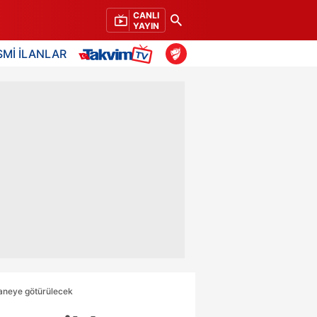
CANLI
YAYIN
SMİ İLANLAR
staneye götürülecek