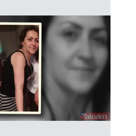
 çerezlerle ilgili bilgi almak için lütfen
tıklayınız
.