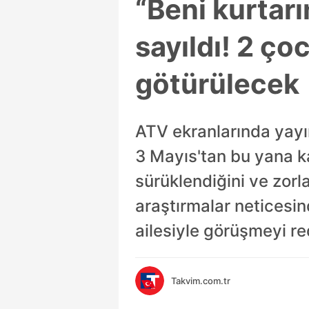
“Beni kurtarı
sayıldı! 2 ço
götürülecek
ATV ekranlarında yayın
3 Mayıs'tan bu yana k
sürüklendiğini ve zorl
araştırmalar neticesi
ailesiyle görüşmeyi re
Takvim.com.tr