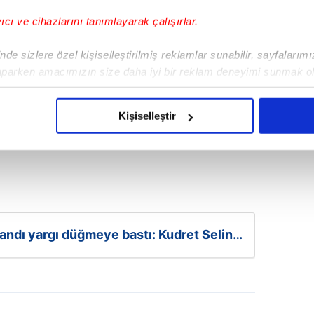
yıcı ve cihazlarını tanımlayarak çalışırlar.
de sizlere özel kişiselleştirilmiş reklamlar sunabilir, sayfalarım
aparken amacımızın size daha iyi bir reklam deneyimi sunmak ol
imizden gelen çabayı gösterdiğimizi ve bu noktada, reklamların ma
olduğunu sizlere hatırlatmak isteriz.
Kişiselleştir
çerezlere izin vermedikleri takdirde, kullanıcılara hedefli reklaml
abilmek için İnternet Sitemizde kendimize ve üçüncü kişilere ait 
isel verileriniz işlenmekte olup gerekli olan çerezler bilgi toplum
 çerezler, sitemizin daha işlevsel kılınması ve kişiselleştirilmes
 yapılması, amaçlarıyla sınırlı olarak açık rızanız dahilinde kulla
andı yargı düğmeye bastı: Kudret Selin
i kararı!
aşağıda yer alan panel vasıtasıyla belirleyebilirsiniz. Çerezlere iliş
lgilendirme Metnimizi
ziyaret edebilirsiniz.
Korunması Kanunu uyarınca hazırlanmış Aydınlatma Metnimizi okum