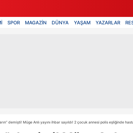
İ
SPOR
MAGAZİN
DÜNYA
YAŞAM
YAZARLAR
RE
arın” demişti! Müge Anlı yayını ihbar sayıldı! 2 çocuk annesi polis eşliğinde ha