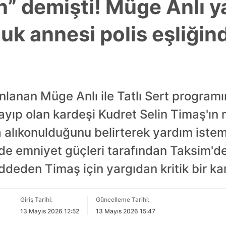
n” demişti! Müge Anlı y
cuk annesi polis eşliği
lanan Müge Anlı ile Tatlı Sert programına
ayıp olan kardeşi Kudret Selin Timaş'ın
a alıkonulduğunu belirterek yardım istemi
nde emniyet güçleri tarafından Taksim'de
ddeden Timaş için yargıdan kritik bir kar
Giriş Tarihi:
Güncelleme Tarihi:
13 Mayıs 2026 12:52
13 Mayıs 2026 15:47