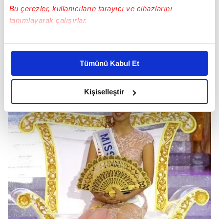
Bu çerezler, kullanıcıların tarayıcı ve cihazlarını
tanımlayarak çalışırlar.
Bu çerezlere izin vermeniz halinde sizlere özel
kişiselleştirilmiş reklamlar sunabilir, sayfalarımızda sizlere
Tümünü Kabul Et
daha iyi reklam deneyimi yaşatabiliriz. Bunu yaparken
amacımızın size daha iyi bir reklam deneyimi sunmak
olduğunu ve sizlere en iyi içerikleri sunabilmek adına
Kişiselleştir
elimizden gelen çabayı gösterdiğimizi ve bu noktada,
reklamların maliyetlerimizi karşılamak noktasında tek gelir
kalemimiz olduğunu sizlere hatırlatmak isteriz.
Her halükârda, kullanıcılar, bu çerezlere izin vermedikleri
takdirde, kullanıcılara hedefli reklamlar
gösterilmeyecektir."
Sizlere daha iyi bir hizmet sunabilmek için İnternet
Sitemizde kendimize ve üçüncü kişilere ait çerezler