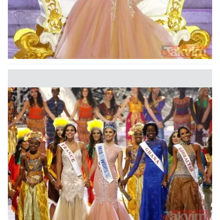
kullanılmaktadır. Bu çerezler vasıtasıyla çeşitli kişisel
verileriniz işlenmekte olup gerekli olan çerezler bilgi
toplumu hizmetlerinin sunulması amacıyla
kullanılmaktadır. Diğer çerezler, sitemizin daha işlevsel
kılınması ve kişiselleştirilmesi ve sizlere yönelik
reklam/pazarlama faaliyetlerinin yapılması, amaçlarıyla
sınırlı olarak açık rızanız dahilinde kullanılacaktır.
Çerezlere ilişkin tercihlerinizi aşağıda yer alan panel
vasıtasıyla belirleyebilirsiniz. Çerezlere ilişkin detaylı bilgi
için Ayarlar butonuna tıklayabilir,
Çerez Bilgilendirme
Metnimizi
ziyaret edebilirsiniz.
6698 sayılı Kişisel Verilerin Korunması Kanunu uyarınca
hazırlanmış Aydınlatma Metnimizi okumak ve sitemizde
ilgili mevzuata uygun olarak kullanılan çerezlerle ilgili bilgi
almak için lütfen
tıklayınız
.