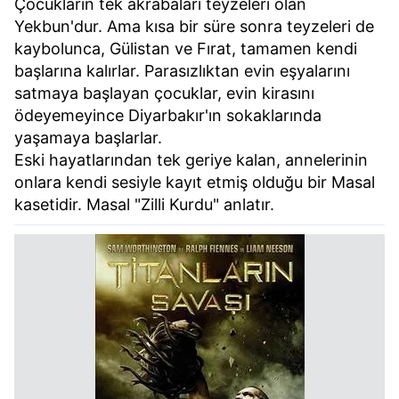
Çocukların tek akrabaları teyzeleri olan
sınırlı olarak açık rızanız dahilinde kullanılacaktır.
Yekbun'dur. Ama kısa bir süre sonra teyzeleri de
kaybolunca, Gülistan ve Fırat, tamamen kendi
Çerezlere ilişkin tercihlerinizi aşağıda yer alan panel
başlarına kalırlar. Parasızlıktan evin eşyalarını
vasıtasıyla belirleyebilirsiniz. Çerezlere ilişkin detaylı bilgi
satmaya başlayan çocuklar, evin kirasını
için Ayarlar butonuna tıklayabilir,
Çerez Bilgilendirme
ödeyemeyince Diyarbakır'ın sokaklarında
Metnimizi
ziyaret edebilirsiniz.
yaşamaya başlarlar.
Eski hayatlarından tek geriye kalan, annelerinin
6698 sayılı Kişisel Verilerin Korunması Kanunu uyarınca
onlara kendi sesiyle kayıt etmiş olduğu bir Masal
hazırlanmış Aydınlatma Metnimizi okumak ve sitemizde
kasetidir. Masal "Zilli Kurdu" anlatır.
ilgili mevzuata uygun olarak kullanılan çerezlerle ilgili bilgi
almak için lütfen
tıklayınız
.