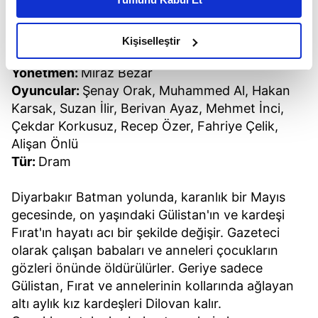
daha iyi reklam deneyimi yaşatabiliriz. Bunu yaparken
amacımızın size daha iyi bir reklam deneyimi sunmak
MİN DÎT
olduğunu ve sizlere en iyi içerikleri sunabilmek adına
Kişiselleştir
elimizden gelen çabayı gösterdiğimizi ve bu noktada,
Yönetmen:
Miraz Bezar
reklamların maliyetlerimizi karşılamak noktasında tek gelir
Oyuncular:
Şenay Orak, Muhammed Al, Hakan
kalemimiz olduğunu sizlere hatırlatmak isteriz.
Karsak, Suzan İlir, Berivan Ayaz, Mehmet İnci,
Çekdar Korkusuz, Recep Özer, Fahriye Çelik,
Her halükârda, kullanıcılar, bu çerezlere izin vermedikleri
takdirde, kullanıcılara hedefli reklamlar
Alişan Önlü
gösterilmeyecektir."
Tür:
Dram
Sizlere daha iyi bir hizmet sunabilmek için İnternet
Diyarbakır Batman yolunda, karanlık bir Mayıs
Sitemizde kendimize ve üçüncü kişilere ait çerezler
gecesinde, on yaşındaki Gülistan'ın ve kardeşi
kullanılmaktadır. Bu çerezler vasıtasıyla çeşitli kişisel
Fırat'ın hayatı acı bir şekilde değişir. Gazeteci
verileriniz işlenmekte olup gerekli olan çerezler bilgi
olarak çalışan babaları ve anneleri çocukların
toplumu hizmetlerinin sunulması amacıyla
gözleri önünde öldürülürler. Geriye sadece
kullanılmaktadır. Diğer çerezler, sitemizin daha işlevsel
Gülistan, Fırat ve annelerinin kollarında ağlayan
kılınması ve kişiselleştirilmesi ve sizlere yönelik
altı aylık kız kardeşleri Dilovan kalır.
reklam/pazarlama faaliyetlerinin yapılması, amaçlarıyla