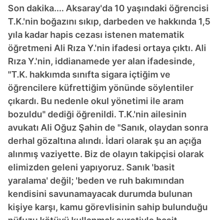
Son dakika.... Aksaray'da 10 yaşındaki öğrencisi
T.K.'nin boğazını sıkıp, darbeden ve hakkında 1,5
yıla kadar hapis cezası istenen matematik
öğretmeni Ali Rıza Y.'nin ifadesi ortaya çıktı. Ali
Rıza Y.'nin, iddianamede yer alan ifadesinde,
"T.K. hakkımda sınıfta sigara içtiğim ve
öğrencilere küfrettiğim yönünde söylentiler
çıkardı. Bu nedenle okul yönetimi ile aram
bozuldu" dediği öğrenildi. T.K.'nin ailesinin
avukatı Ali Oğuz Şahin de "Sanık, olaydan sonra
derhal gözaltına alındı. İdari olarak şu an açığa
alınmış vaziyette. Biz de olayın takipçisi olarak
elimizden geleni yapıyoruz. Sanık 'basit
yaralama' değil; 'beden ve ruh bakımından
kendisini savunamayacak durumda bulunan
kişiye karşı, kamu görevlisinin sahip bulunduğu