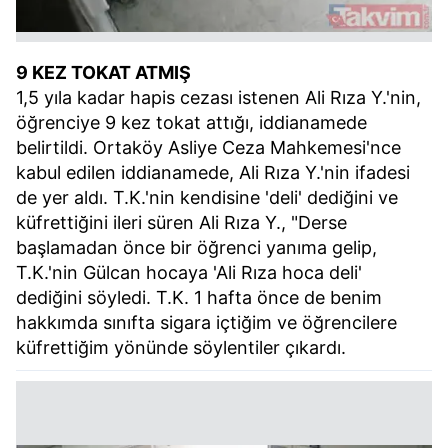
6698 sayılı Kişisel Verilerin Korunması Kanunu uyarınca
hazırlanmış Aydınlatma Metnimizi okumak ve sitemizde
ilgili mevzuata uygun olarak kullanılan çerezlerle ilgili bilgi
9 KEZ TOKAT ATMIŞ
almak için lütfen
tıklayınız
.
1,5 yıla kadar hapis cezası istenen Ali Rıza Y.'nin,
öğrenciye 9 kez tokat attığı, iddianamede
belirtildi. Ortaköy Asliye Ceza Mahkemesi'nce
kabul edilen iddianamede, Ali Rıza Y.'nin ifadesi
de yer aldı. T.K.'nin kendisine 'deli' dediğini ve
küfrettiğini ileri süren Ali Rıza Y., "Derse
başlamadan önce bir öğrenci yanıma gelip,
T.K.'nin Gülcan hocaya 'Ali Rıza hoca deli'
dediğini söyledi. T.K. 1 hafta önce de benim
hakkımda sınıfta sigara içtiğim ve öğrencilere
küfrettiğim yönünde söylentiler çıkardı.