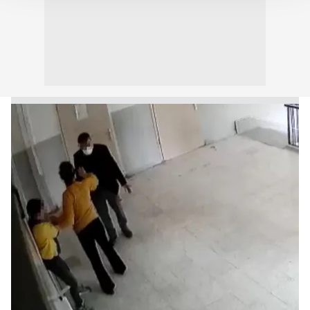
takdirde, kullanıcılara hedefli reklamlar
gösterilmeyecektir."
Sizlere daha iyi bir hizmet sunabilmek için İnternet
Sitemizde kendimize ve üçüncü kişilere ait çerezler
kullanılmaktadır. Bu çerezler vasıtasıyla çeşitli kişisel
verileriniz işlenmekte olup gerekli olan çerezler bilgi
toplumu hizmetlerinin sunulması amacıyla
kullanılmaktadır. Diğer çerezler, sitemizin daha işlevsel
kılınması ve kişiselleştirilmesi ve sizlere yönelik
reklam/pazarlama faaliyetlerinin yapılması, amaçlarıyla
sınırlı olarak açık rızanız dahilinde kullanılacaktır.
Çerezlere ilişkin tercihlerinizi aşağıda yer alan panel
vasıtasıyla belirleyebilirsiniz. Çerezlere ilişkin detaylı bilgi
için Ayarlar butonuna tıklayabilir,
Çerez Bilgilendirme
Metnimizi
ziyaret edebilirsiniz.