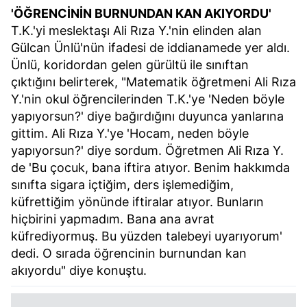
'ÖĞRENCİNİN BURNUNDAN KAN AKIYORDU'
T.K.'yi meslektaşı Ali Rıza Y.'nin elinden alan
Gülcan Ünlü'nün ifadesi de iddianamede yer aldı.
Ünlü, koridordan gelen gürültü ile sınıftan
çıktığını belirterek, "Matematik öğretmeni Ali Rıza
Y.'nin okul öğrencilerinden T.K.'ye 'Neden böyle
yapıyorsun?' diye bağırdığını duyunca yanlarına
gittim. Ali Rıza Y.'ye 'Hocam, neden böyle
yapıyorsun?' diye sordum. Öğretmen Ali Rıza Y.
de 'Bu çocuk, bana iftira atıyor. Benim hakkımda
sınıfta sigara içtiğim, ders işlemediğim,
küfrettiğim yönünde iftiralar atıyor. Bunların
hiçbirini yapmadım. Bana ana avrat
küfrediyormuş. Bu yüzden talebeyi uyarıyorum'
dedi. O sırada öğrencinin burnundan kan
akıyordu" diye konuştu.