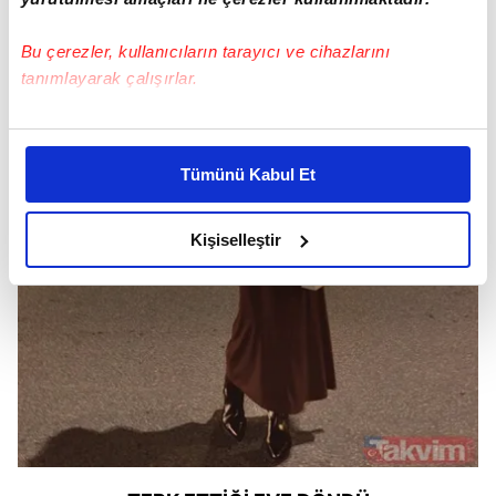
Bu çerezler, kullanıcıların tarayıcı ve cihazlarını
tanımlayarak çalışırlar.
Bu çerezlere izin vermeniz halinde sizlere özel
kişiselleştirilmiş reklamlar sunabilir, sayfalarımızda sizlere
Tümünü Kabul Et
daha iyi reklam deneyimi yaşatabiliriz. Bunu yaparken
amacımızın size daha iyi bir reklam deneyimi sunmak
olduğunu ve sizlere en iyi içerikleri sunabilmek adına
Kişiselleştir
elimizden gelen çabayı gösterdiğimizi ve bu noktada,
reklamların maliyetlerimizi karşılamak noktasında tek gelir
kalemimiz olduğunu sizlere hatırlatmak isteriz.
Her halükârda, kullanıcılar, bu çerezlere izin vermedikleri
takdirde, kullanıcılara hedefli reklamlar
gösterilmeyecektir."
Sizlere daha iyi bir hizmet sunabilmek için İnternet