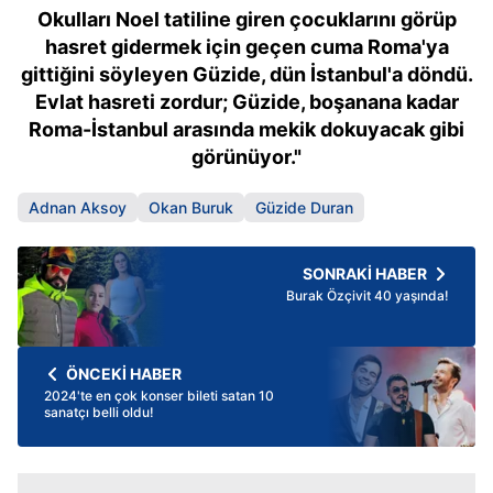
Okulları Noel tatiline giren çocuklarını görüp
hasret gidermek için geçen cuma Roma'ya
gittiğini söyleyen Güzide, dün İstanbul'a döndü.
Evlat hasreti zordur; Güzide, boşanana kadar
Roma-İstanbul arasında mekik dokuyacak gibi
görünüyor."
Adnan Aksoy
Okan Buruk
Güzide Duran
SONRAKİ HABER
Burak Özçivit 40 yaşında!
ÖNCEKİ HABER
2024'te en çok konser bileti satan 10
sanatçı belli oldu!