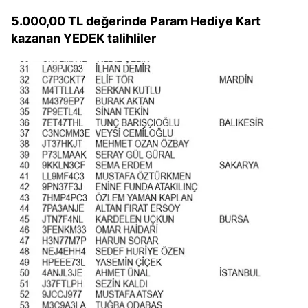
Çerezlere ilişkin tercihlerinizi aşağıda yer alan panel
5.000,00 TL değerinde Param Hediye Kart
vasıtasıyla belirleyebilirsiniz. Çerezlere ilişkin detaylı bilgi
kazanan YEDEK talihliler
için Ayarlar butonuna tıklayabilir,
Çerez Bilgilendirme
Metnimizi
ziyaret edebilirsiniz.
6698 sayılı Kişisel Verilerin Korunması Kanunu uyarınca
hazırlanmış Aydınlatma Metnimizi okumak ve sitemizde
ilgili mevzuata uygun olarak kullanılan çerezlerle ilgili bilgi
almak için lütfen
tıklayınız
.