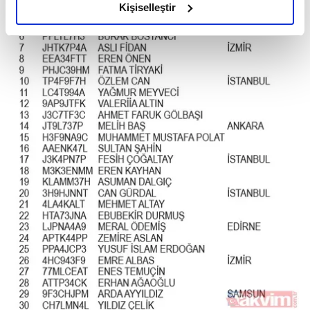
olduğunu ve sizlere en iyi içerikleri sunabilmek adına
Kişiselleştir
elimizden gelen çabayı gösterdiğimizi ve bu noktada,
reklamların maliyetlerimizi karşılamak noktasında tek gelir
kalemimiz olduğunu sizlere hatırlatmak isteriz.
Her halükârda, kullanıcılar, bu çerezlere izin vermedikleri
takdirde, kullanıcılara hedefli reklamlar
gösterilmeyecektir."
Sizlere daha iyi bir hizmet sunabilmek için İnternet
Sitemizde kendimize ve üçüncü kişilere ait çerezler
kullanılmaktadır. Bu çerezler vasıtasıyla çeşitli kişisel
verileriniz işlenmekte olup gerekli olan çerezler bilgi
toplumu hizmetlerinin sunulması amacıyla
kullanılmaktadır. Diğer çerezler, sitemizin daha işlevsel
kılınması ve kişiselleştirilmesi ve sizlere yönelik
reklam/pazarlama faaliyetlerinin yapılması, amaçlarıyla
sınırlı olarak açık rızanız dahilinde kullanılacaktır.