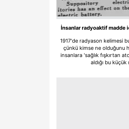
mevzuata uygun olarak kullanılan
İnsanlar radyoaktif madde iç
1917'de radyason kelimesi b
çünkü kimse ne olduğunu he
insanlara 'sağlık fışkırtan 
aldığı bu küçük