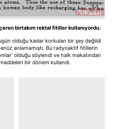
 çerezlerle ilgili bilgi almak için lütfen
tıklayınız
.
eren birtakım rektal fitiller kullanıyordu.
ugün olduğu kadar korkulan bir şey değildi
nüz anlamamıştı. Bu radyoaktif fitillerin
atomlar' olduğu söylendi ve halk makatından
 maddeleri bir dönem kullandı.