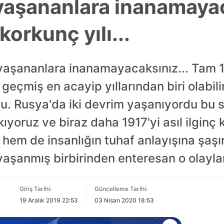
 yaşananlara inanamaya
orkunç yılı...
yaşananlara inanamayacaksınız... Tam 102
geçmiş en acayip yıllarından biri olabilir
. Rusya'da iki devrim yaşanıyordu bu 
kıyoruz ve biraz daha 1917'yi asıl ilginç 
hem de insanlığın tuhaf anlayışına şaşır
aşanmış birbirinden enteresan o olaylar
Giriş Tarihi:
Güncelleme Tarihi:
19 Aralık 2019 22:53
03 Nisan 2020 18:53