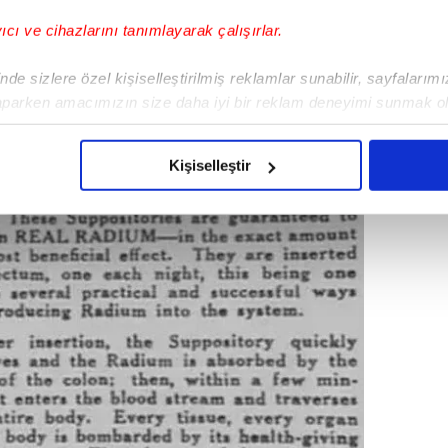
yıcı ve cihazlarını tanımlayarak çalışırlar.
de sizlere özel kişiselleştirilmiş reklamlar sunabilir, sayfalarım
aparken amacımızın size daha iyi bir reklam deneyimi sunmak ol
imizden gelen çabayı gösterdiğimizi ve bu noktada, reklamların ma
olduğunu sizlere hatırlatmak isteriz.
Kişiselleştir
çerezlere izin vermedikleri takdirde, kullanıcılara hedefli reklaml
abilmek için İnternet Sitemizde kendimize ve üçüncü kişilere ait 
isel verileriniz işlenmekte olup gerekli olan çerezler bilgi toplum
 çerezler, sitemizin daha işlevsel kılınması ve kişiselleştirilmes
 yapılması, amaçlarıyla sınırlı olarak açık rızanız dahilinde kulla
aşağıda yer alan panel vasıtasıyla belirleyebilirsiniz. Çerezlere iliş
lgilendirme Metnimizi
ziyaret edebilirsiniz.
Korunması Kanunu uyarınca hazırlanmış Aydınlatma Metnimizi okum