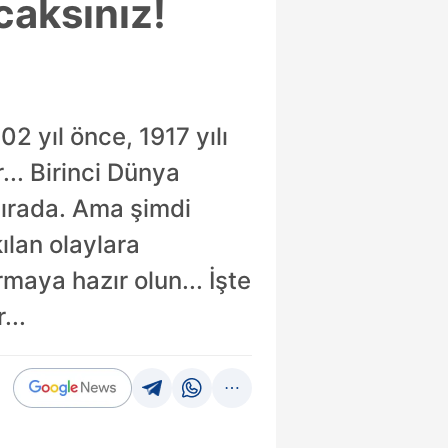
caksınız!
 yıl önce, 1917 yılı
... Birinci Dünya
sırada. Ama şimdi
kılan olaylara
maya hazır olun... İşte
...