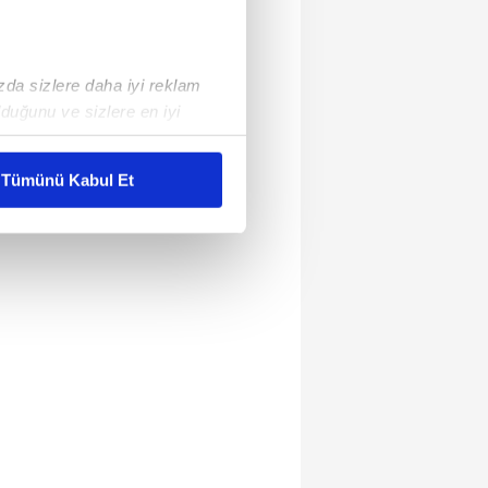
ızda sizlere daha iyi reklam
duğunu ve sizlere en iyi
liyetlerimizi karşılamak
Tümünü Kabul Et
ar gösterilmeyecektir."
çerezler kullanılmaktadır. Bu
u hizmetlerinin sunulması
i ve sizlere yönelik
nılacaktır.
kin detaylı bilgi için Ayarlar
ak ve sitemizde ilgili