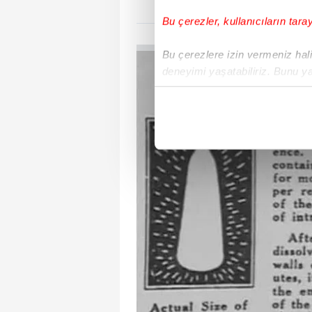
Bu çerezler, kullanıcıların tara
Bu çerezlere izin vermeniz halin
deneyimi yaşatabiliriz. Bunu y
içerikleri sunabilmek adına el
noktasında tek gelir kalemimiz 
Her halükârda, kullanıcılar, bu 
Sizlere daha iyi bir hizmet sun
çerezler vasıtasıyla çeşitli kiş
amacıyla kullanılmaktadır. Diğer
reklam/pazarlama faaliyetlerinin
Çerezlere ilişkin tercihlerinizi 
butonuna tıklayabilir,
Çerez Bi
6698 sayılı Kişisel Verilerin 