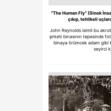
"The Human Fly" (Sinek İnsan
çıkıp, tehlikeli uçla
John Reynolds isimli bu akr
şirketi binasının tepesinde f
binaya örümcek adam gibi t
seyirci k