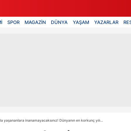
İ
SPOR
MAGAZİN
DÜNYA
YAŞAM
YAZARLAR
RE
da yaşananlara inanamayacaksınız! Dünyanın en korkunç yılı...