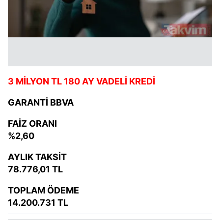
3 MİLYON TL 180 AY VADELİ KREDİ
GARANTİ BBVA
FAİZ ORANI
%2,60
AYLIK TAKSİT
78.776,01 TL
TOPLAM ÖDEME
14.200.731 TL