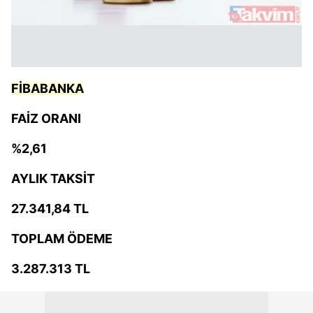
FİBABANKA
FAİZ ORANI
%2,61
AYLIK TAKSİT
27.341,84 TL
TOPLAM ÖDEME
3.287.313 TL