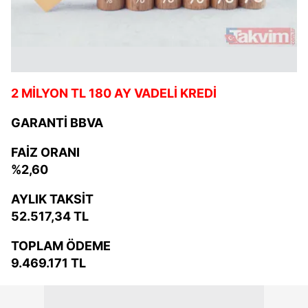
2 MİLYON TL 180 AY VADELİ KREDİ
GARANTİ BBVA
FAİZ ORANI
%2,60
AYLIK TAKSİT
52.517,34 TL
TOPLAM ÖDEME
9.469.171 TL