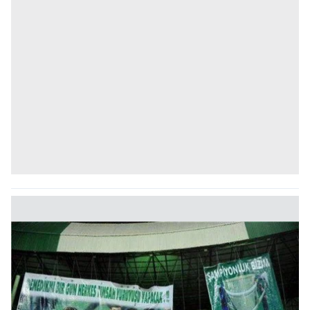
kullanılmaktadır. Bu çerezler vasıtasıyla çeşitli kişisel
verileriniz işlenmekte olup gerekli olan çerezler bilgi
toplumu hizmetlerinin sunulması amacıyla
kullanılmaktadır. Diğer çerezler, sitemizin daha işlevsel
kılınması ve kişiselleştirilmesi ve sizlere yönelik
reklam/pazarlama faaliyetlerinin yapılması, amaçlarıyla
sınırlı olarak açık rızanız dahilinde kullanılacaktır.
Çerezlere ilişkin tercihlerinizi aşağıda yer alan panel
vasıtasıyla belirleyebilirsiniz. Çerezlere ilişkin detaylı bilgi
için Ayarlar butonuna tıklayabilir,
Çerez Bilgilendirme
Metnimizi
ziyaret edebilirsiniz.
6698 sayılı Kişisel Verilerin Korunması Kanunu uyarınca
hazırlanmış Aydınlatma Metnimizi okumak ve sitemizde
ilgili mevzuata uygun olarak kullanılan çerezlerle ilgili bilgi
almak için lütfen
tıklayınız
.