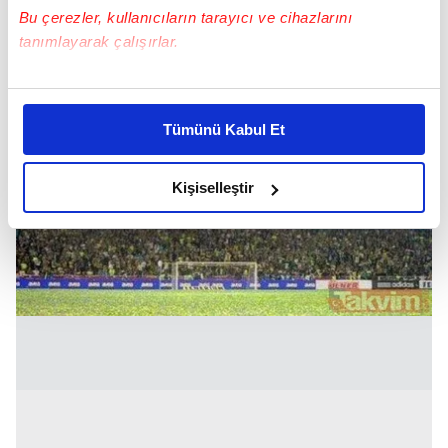
Bu çerezler, kullanıcıların tarayıcı ve cihazlarını
tanımlayarak çalışırlar.
Bu çerezlere izin vermeniz halinde sizlere özel
kişiselleştirilmiş reklamlar sunabilir, sayfalarımızda sizlere
Tümünü Kabul Et
daha iyi reklam deneyimi yaşatabiliriz. Bunu yaparken
amacımızın size daha iyi bir reklam deneyimi sunmak
olduğunu ve sizlere en iyi içerikleri sunabilmek adına
Kişiselleştir
elimizden gelen çabayı gösterdiğimizi ve bu noktada,
reklamların maliyetlerimizi karşılamak noktasında tek gelir
kalemimiz olduğunu sizlere hatırlatmak isteriz.
Her halükârda, kullanıcılar, bu çerezlere izin vermedikleri
takdirde, kullanıcılara hedefli reklamlar
gösterilmeyecektir."
Sizlere daha iyi bir hizmet sunabilmek için İnternet
Sitemizde kendimize ve üçüncü kişilere ait çerezler