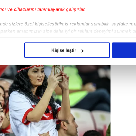
yıcı ve cihazlarını tanımlayarak çalışırlar.
de sizlere özel kişiselleştirilmiş reklamlar sunabilir, sayfalarım
aparken amacımızın size daha iyi bir reklam deneyimi sunmak ol
imizden gelen çabayı gösterdiğimizi ve bu noktada, reklamların ma
olduğunu sizlere hatırlatmak isteriz.
Kişiselleştir
çerezlere izin vermedikleri takdirde, kullanıcılara hedefli reklaml
abilmek için İnternet Sitemizde kendimize ve üçüncü kişilere ait 
isel verileriniz işlenmekte olup gerekli olan çerezler bilgi toplum
 çerezler, sitemizin daha işlevsel kılınması ve kişiselleştirilmes
 yapılması, amaçlarıyla sınırlı olarak açık rızanız dahilinde kulla
aşağıda yer alan panel vasıtasıyla belirleyebilirsiniz. Çerezlere iliş
lgilendirme Metnimizi
ziyaret edebilirsiniz.
Korunması Kanunu uyarınca hazırlanmış Aydınlatma Metnimizi okum