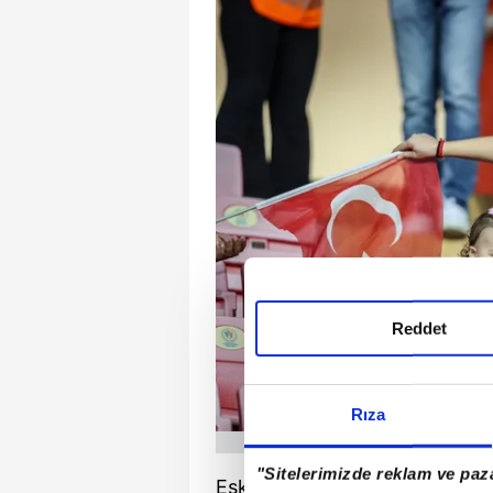
Reddet
Rıza
"Sitelerimizde reklam ve paza
Eskişehir'de oynanan maçın ön