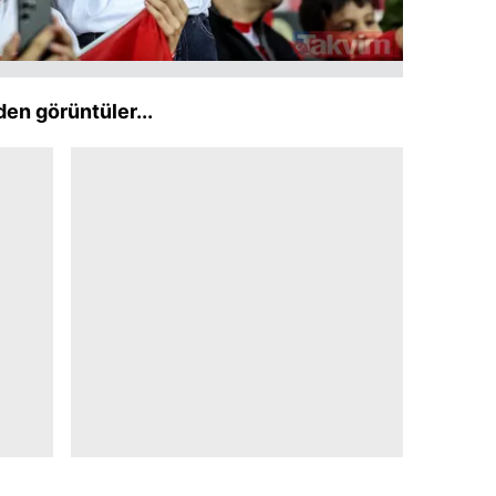
 çerezlerle ilgili bilgi almak için lütfen
tıklayınız
.
den görüntüler...