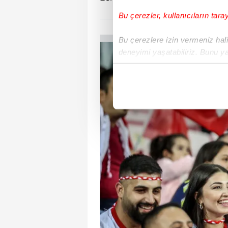
Bu çerezler, kullanıcıların tara
Bu çerezlere izin vermeniz halin
deneyimi yaşatabiliriz. Bunu y
içerikleri sunabilmek adına el
noktasında tek gelir kalemimiz 
Her halükârda, kullanıcılar, bu 
Sizlere daha iyi bir hizmet sun
çerezler vasıtasıyla çeşitli kiş
amacıyla kullanılmaktadır. Diğer
reklam/pazarlama faaliyetlerinin
Çerezlere ilişkin tercihlerinizi 
butonuna tıklayabilir,
Çerez Bi
6698 sayılı Kişisel Verilerin 