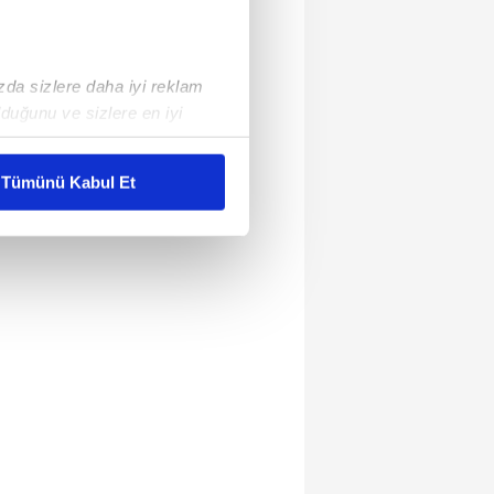
ızda sizlere daha iyi reklam
duğunu ve sizlere en iyi
liyetlerimizi karşılamak
Tümünü Kabul Et
ar gösterilmeyecektir."
çerezler kullanılmaktadır. Bu
u hizmetlerinin sunulması
i ve sizlere yönelik
nılacaktır.
kin detaylı bilgi için Ayarlar
ak ve sitemizde ilgili