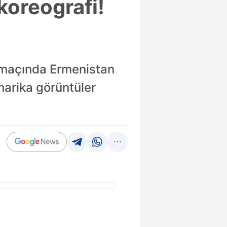
koreografi!
 maçında Ermenistan
harika görüntüler