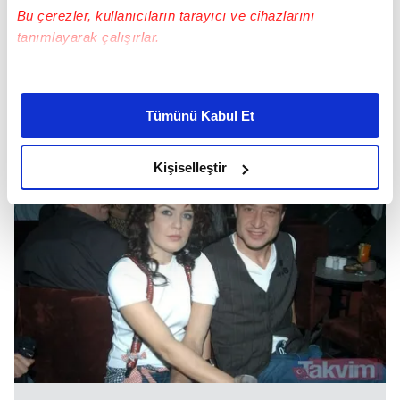
Bu çerezler, kullanıcıların tarayıcı ve cihazlarını
tanımlayarak çalışırlar.
Bu çerezlere izin vermeniz halinde sizlere özel
kişiselleştirilmiş reklamlar sunabilir, sayfalarımızda sizlere
Tümünü Kabul Et
daha iyi reklam deneyimi yaşatabiliriz. Bunu yaparken
amacımızın size daha iyi bir reklam deneyimi sunmak
olduğunu ve sizlere en iyi içerikleri sunabilmek adına
Kişiselleştir
elimizden gelen çabayı gösterdiğimizi ve bu noktada,
reklamların maliyetlerimizi karşılamak noktasında tek gelir
kalemimiz olduğunu sizlere hatırlatmak isteriz.
Her halükârda, kullanıcılar, bu çerezlere izin vermedikleri
takdirde, kullanıcılara hedefli reklamlar
gösterilmeyecektir."
Sizlere daha iyi bir hizmet sunabilmek için İnternet
Sitemizde kendimize ve üçüncü kişilere ait çerezler