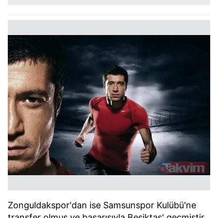
Zonguldakspor'dan ise Samsunspor Kulübü'ne
transfer olmuş ve başarısıyla Beşiktaş' geçmiştir.