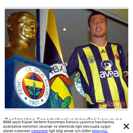
Beşiktaş'tan Fenerbahçe'ye transferi konusuna
6698 sayılı Kişisel Verilerin Korunması Kanunu uyarınca hazırlanmış
da değinen Tümer, ''Beşiktaş'ta 5 sene kaptanlık
aydınlatma metnimizi okumak ve sitemizde ilgili mevzuata uygun
olarak kullanılan
çerezlerle
ilgili bilgi almak için lütfen
tıklayınız.