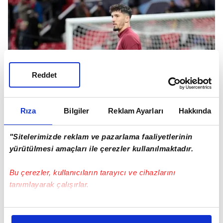
Reddet
Rıza
Bilgiler
Reklam Ayarları
Hakkında
"Sitelerimizde reklam ve pazarlama faaliyetlerinin
ADA EKİBİNDEN AYRILIYOR
yürütülmesi amaçları ile çerezler kullanılmaktadır.
İngiliz basınında yer alan habere göre;
Bu çerezler, kullanıcıların tarayıcı ve cihazlarını
Manchester United'da Andre Onana'nın
tanımlayarak çalışırlar.
arkasında kalan Altay Bayındır'ın forma şansı
bulabilmesi için takımdan ayrılmak istediği ifade
Bu çerezlere izin vermeniz halinde sizlere özel
dildi. Milli yıldız sezon sonunda takımdan
kişiselleştirilmiş reklamlar sunabilir, sayfalarımızda sizlere