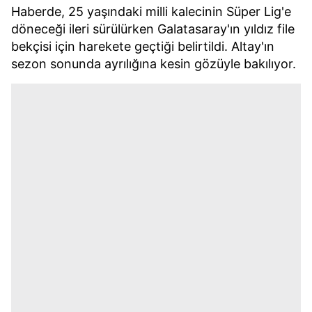
reklam/pazarlama faaliyetlerinin yapılması, amaçlarıyla
Haberde, 25 yaşındaki milli kalecinin Süper Lig'e
sınırlı olarak açık rızanız dahilinde kullanılacaktır.
döneceği ileri sürülürken Galatasaray'ın yıldız file
bekçisi için harekete geçtiği belirtildi. Altay'ın
Çerezlere ilişkin tercihlerinizi aşağıda yer alan panel
sezon sonunda ayrılığına kesin gözüyle bakılıyor.
vasıtasıyla belirleyebilirsiniz. Çerezlere ilişkin detaylı bilgi
için Ayarlar butonuna tıklayabilir,
Çerez Bilgilendirme
Metnimizi
ziyaret edebilirsiniz.
6698 sayılı Kişisel Verilerin Korunması Kanunu uyarınca
hazırlanmış Aydınlatma Metnimizi okumak ve sitemizde
ilgili mevzuata uygun olarak kullanılan çerezlerle ilgili bilgi
almak için lütfen
tıklayınız
.