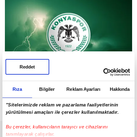
Reddet
Rıza
Bilgiler
Reklam Ayarları
Hakkında
KONYASPOR
"Sitelerimizde reklam ve pazarlama faaliyetlerinin
46 PUAN
yürütülmesi amaçları ile çerezler kullanılmaktadır.
Bu çerezler, kullanıcıların tarayıcı ve cihazlarını
tanımlayarak çalışırlar.