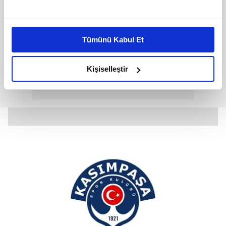
Bu çerezlere izin vermeniz halinde sizlere özel
kişiselleştirilmiş reklamlar sunabilir, sayfalarımızda sizlere
Tümünü Kabul Et
daha iyi reklam deneyimi yaşatabiliriz. Bunu yaparken
amacımızın size daha iyi bir reklam deneyimi sunmak
olduğunu ve sizlere en iyi içerikleri sunabilmek adına
Kişiselleştir
elimizden gelen çabayı gösterdiğimizi ve bu noktada,
reklamların maliyetlerimizi karşılamak noktasında tek gelir
kalemimiz olduğunu sizlere hatırlatmak isteriz.
Her halükârda, kullanıcılar, bu çerezlere izin vermedikleri
takdirde, kullanıcılara hedefli reklamlar
gösterilmeyecektir."
Sizlere daha iyi bir hizmet sunabilmek için İnternet
Sitemizde kendimize ve üçüncü kişilere ait çerezler
kullanılmaktadır. Bu çerezler vasıtasıyla çeşitli kişisel
verileriniz işlenmekte olup gerekli olan çerezler bilgi
toplumu hizmetlerinin sunulması amacıyla