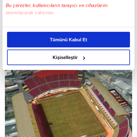
Bu çerezler, kullanıcıların tarayıcı ve cihazlarını
tanımlayarak çalışırlar.
Bu çerezlere izin vermeniz halinde sizlere özel
kişiselleştirilmiş reklamlar sunabilir, sayfalarımızda sizlere
Tümünü Kabul Et
daha iyi reklam deneyimi yaşatabiliriz. Bunu yaparken
amacımızın size daha iyi bir reklam deneyimi sunmak
olduğunu ve sizlere en iyi içerikleri sunabilmek adına
Kişiselleştir
elimizden gelen çabayı gösterdiğimizi ve bu noktada,
reklamların maliyetlerimizi karşılamak noktasında tek gelir
kalemimiz olduğunu sizlere hatırlatmak isteriz.
Her halükârda, kullanıcılar, bu çerezlere izin vermedikleri
takdirde, kullanıcılara hedefli reklamlar
gösterilmeyecektir."
Sizlere daha iyi bir hizmet sunabilmek için İnternet
Sitemizde kendimize ve üçüncü kişilere ait çerezler