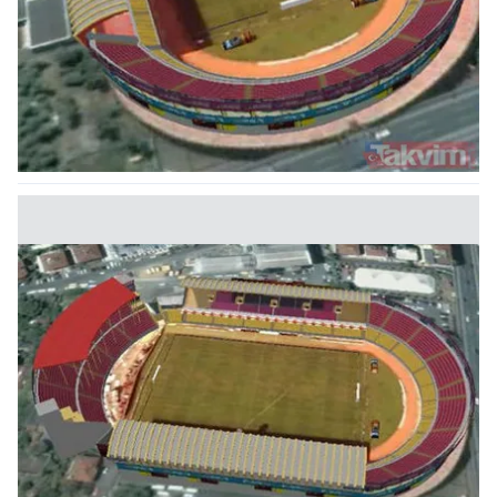
kullanılmaktadır. Bu çerezler vasıtasıyla çeşitli kişisel
verileriniz işlenmekte olup gerekli olan çerezler bilgi
toplumu hizmetlerinin sunulması amacıyla
kullanılmaktadır. Diğer çerezler, sitemizin daha işlevsel
kılınması ve kişiselleştirilmesi ve sizlere yönelik
reklam/pazarlama faaliyetlerinin yapılması, amaçlarıyla
sınırlı olarak açık rızanız dahilinde kullanılacaktır.
Çerezlere ilişkin tercihlerinizi aşağıda yer alan panel
vasıtasıyla belirleyebilirsiniz. Çerezlere ilişkin detaylı bilgi
için Ayarlar butonuna tıklayabilir,
Çerez Bilgilendirme
Metnimizi
ziyaret edebilirsiniz.
6698 sayılı Kişisel Verilerin Korunması Kanunu uyarınca
hazırlanmış Aydınlatma Metnimizi okumak ve sitemizde
ilgili mevzuata uygun olarak kullanılan çerezlerle ilgili bilgi
almak için lütfen
tıklayınız
.