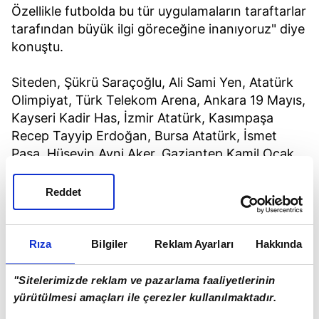
Özellikle futbolda bu tür uygulamaların taraftarlar
tarafından büyük ilgi göreceğine inanıyoruz" diye
konuştu.
Siteden, Şükrü Saraçoğlu, Ali Sami Yen, Atatürk
Olimpiyat, Türk Telekom Arena, Ankara 19 Mayıs,
Kayseri Kadir Has, İzmir Atatürk, Kasımpaşa
Recep Tayyip Erdoğan, Bursa Atatürk, İsmet
Paşa, Hüseyin Avni Aker, Gaziantep Kamil Ocak,
Denizli Atatürk, Manisa 19 Mayıs, Eskişehir
Atatürk, Sivas 4 Eylül, Antalya Atatürk statlarının
Reddet
3 boyutlu görüntüleri izlenebiliyor
Rıza
Bilgiler
Reklam Ayarları
Hakkında
"Sitelerimizde reklam ve pazarlama faaliyetlerinin
yürütülmesi amaçları ile çerezler kullanılmaktadır.