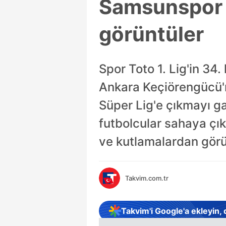
Samsunspor S
görüntüler
Spor Toto 1. Lig'in 3
Ankara Keçiörengücü'n
Süper Lig'e çıkmayı g
futbolcular sahaya çık
ve kutlamalardan görün
Takvim.com.tr
Takvim'i Google'a ekleyin,