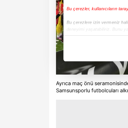
Bu çerezler, kullanıcıların tara
Bu çerezlere izin vermeniz halin
deneyimi yaşatabiliriz. Bunu y
içerikleri sunabilmek adına el
noktasında tek gelir kalemimiz 
Her halükârda, kullanıcılar, bu 
Sizlere daha iyi bir hizmet sun
çerezler vasıtasıyla çeşitli kiş
Ayrıca maç önü seramonisinde
amacıyla kullanılmaktadır. Diğer
Samsunsporlu futbolcuları alkı
reklam/pazarlama faaliyetlerinin
Çerezlere ilişkin tercihlerinizi 
butonuna tıklayabilir,
Çerez Bi
6698 sayılı Kişisel Verilerin 