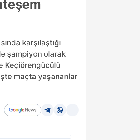
uhteşem
ında karşılaştığı
le şampiyon olarak
de Keçiörengücülü
 İşte maçta yaşananlar