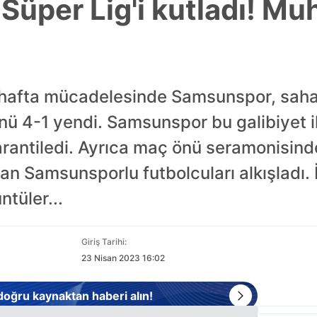
üper Lig'i kutladı! M
4. hafta mücadelesinde Samsunspor, sahas
ü 4-1 yendi. Samsunspor bu galibiyet i
arantiledi. Ayrıca maç önü seramonisin
an Samsunsporlu futbolcuları alkışladı.
tüler...
Giriş Tarihi:
23 Nisan 2023 16:02
 doğru kaynaktan haberi alın!