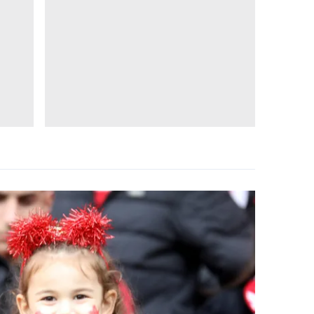
 çerezlerle ilgili bilgi almak için lütfen
tıklayınız
.