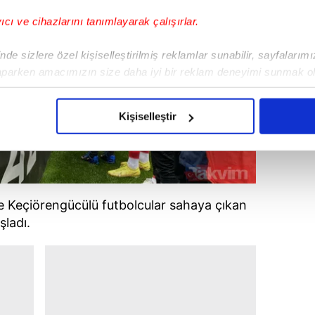
yıcı ve cihazlarını tanımlayarak çalışırlar.
de sizlere özel kişiselleştirilmiş reklamlar sunabilir, sayfalarım
aparken amacımızın size daha iyi bir reklam deneyimi sunmak ol
imizden gelen çabayı gösterdiğimizi ve bu noktada, reklamların ma
olduğunu sizlere hatırlatmak isteriz.
Kişiselleştir
çerezlere izin vermedikleri takdirde, kullanıcılara hedefli reklaml
abilmek için İnternet Sitemizde kendimize ve üçüncü kişilere ait 
isel verileriniz işlenmekte olup gerekli olan çerezler bilgi toplum
 Keçiörengücülü futbolcular sahaya çıkan
 çerezler, sitemizin daha işlevsel kılınması ve kişiselleştirilmes
şladı.
 yapılması, amaçlarıyla sınırlı olarak açık rızanız dahilinde kulla
aşağıda yer alan panel vasıtasıyla belirleyebilirsiniz. Çerezlere iliş
lgilendirme Metnimizi
ziyaret edebilirsiniz.
Korunması Kanunu uyarınca hazırlanmış Aydınlatma Metnimizi okum