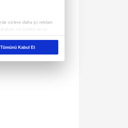
ızda sizlere daha iyi reklam
duğunu ve sizlere en iyi
liyetlerimizi karşılamak
Tümünü Kabul Et
ar gösterilmeyecektir."
çerezler kullanılmaktadır. Bu
u hizmetlerinin sunulması
i ve sizlere yönelik
nılacaktır.
kin detaylı bilgi için Ayarlar
ak ve sitemizde ilgili