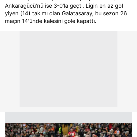
Ankaragücü'nü ise 3-0'la geçti. Ligin en az gol
Çerezlere ilişkin tercihlerinizi aşağıda yer alan panel
yiyen (14) takımı olan Galatasaray, bu sezon 26
vasıtasıyla belirleyebilirsiniz. Çerezlere ilişkin detaylı bilgi
maçın 14'ünde kalesini gole kapattı.
için Ayarlar butonuna tıklayabilir,
Çerez Bilgilendirme
Metnimizi
ziyaret edebilirsiniz.
6698 sayılı Kişisel Verilerin Korunması Kanunu uyarınca
hazırlanmış Aydınlatma Metnimizi okumak ve sitemizde
ilgili mevzuata uygun olarak kullanılan çerezlerle ilgili bilgi
almak için lütfen
tıklayınız
.