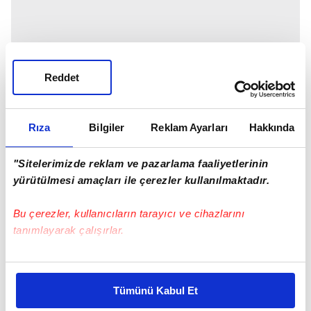
Reddet
Rıza
Bilgiler
Reklam Ayarları
Hakkında
"Sitelerimizde reklam ve pazarlama faaliyetlerinin
yürütülmesi amaçları ile çerezler kullanılmaktadır.
Bu çerezler, kullanıcıların tarayıcı ve cihazlarını
tanımlayarak çalışırlar.
Bu çerezlere izin vermeniz halinde sizlere özel
kişiselleştirilmiş reklamlar sunabilir, sayfalarımızda sizlere
Tümünü Kabul Et
daha iyi reklam deneyimi yaşatabiliriz. Bunu yaparken