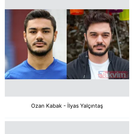
kullanılmaktadır. Bu çerezler vasıtasıyla çeşitli kişisel
verileriniz işlenmekte olup gerekli olan çerezler bilgi
toplumu hizmetlerinin sunulması amacıyla
kullanılmaktadır. Diğer çerezler, sitemizin daha işlevsel
kılınması ve kişiselleştirilmesi ve sizlere yönelik
reklam/pazarlama faaliyetlerinin yapılması, amaçlarıyla
sınırlı olarak açık rızanız dahilinde kullanılacaktır.
Çerezlere ilişkin tercihlerinizi aşağıda yer alan panel
vasıtasıyla belirleyebilirsiniz. Çerezlere ilişkin detaylı bilgi
için Ayarlar butonuna tıklayabilir,
Çerez Bilgilendirme
Metnimizi
ziyaret edebilirsiniz.
6698 sayılı Kişisel Verilerin Korunması Kanunu uyarınca
hazırlanmış Aydınlatma Metnimizi okumak ve sitemizde
Ozan Kabak - İlyas Yalçıntaş
ilgili mevzuata uygun olarak kullanılan çerezlerle ilgili bilgi
almak için lütfen
tıklayınız
.