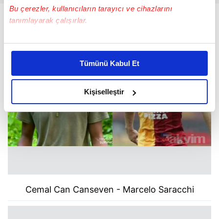
Bu çerezler, kullanıcıların tarayıcı ve cihazlarını
tanımlayarak çalışırlar.
Bu çerezlere izin vermeniz halinde sizlere özel
kişiselleştirilmiş reklamlar sunabilir, sayfalarımızda sizlere
Tümünü Kabul Et
daha iyi reklam deneyimi yaşatabiliriz. Bunu yaparken
amacımızın size daha iyi bir reklam deneyimi sunmak
olduğunu ve sizlere en iyi içerikleri sunabilmek adına
Kişiselleştir
elimizden gelen çabayı gösterdiğimizi ve bu noktada,
reklamların maliyetlerimizi karşılamak noktasında tek gelir
kalemimiz olduğunu sizlere hatırlatmak isteriz.
Her halükârda, kullanıcılar, bu çerezlere izin vermedikleri
takdirde, kullanıcılara hedefli reklamlar
gösterilmeyecektir."
Cemal Can Canseven - Marcelo Saracchi
Sizlere daha iyi bir hizmet sunabilmek için İnternet
Sitemizde kendimize ve üçüncü kişilere ait çerezler