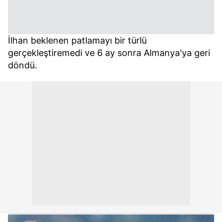
kullanılmaktadır. Bu çerezler vasıtasıyla çeşitli kişisel
verileriniz işlenmekte olup gerekli olan çerezler bilgi
toplumu hizmetlerinin sunulması amacıyla
kullanılmaktadır. Diğer çerezler, sitemizin daha işlevsel
İlhan beklenen patlamayı bir türlü
kılınması ve kişiselleştirilmesi ve sizlere yönelik
gerçekleştiremedi ve 6 ay sonra Almanya'ya geri
reklam/pazarlama faaliyetlerinin yapılması, amaçlarıyla
döndü.
sınırlı olarak açık rızanız dahilinde kullanılacaktır.
Çerezlere ilişkin tercihlerinizi aşağıda yer alan panel
vasıtasıyla belirleyebilirsiniz. Çerezlere ilişkin detaylı bilgi
için Ayarlar butonuna tıklayabilir,
Çerez Bilgilendirme
Metnimizi
ziyaret edebilirsiniz.
6698 sayılı Kişisel Verilerin Korunması Kanunu uyarınca
hazırlanmış Aydınlatma Metnimizi okumak ve sitemizde
ilgili mevzuata uygun olarak kullanılan çerezlerle ilgili bilgi
almak için lütfen
tıklayınız
.