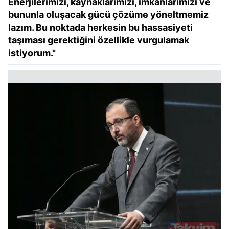
Enerjilerimizi, kaynaklarımızı, imkanlarımızı ve
bununla oluşacak gücü çözüme yöneltmemiz
lazım. Bu noktada herkesin bu hassasiyeti
taşıması gerektiğini özellikle vurgulamak
istiyorum."