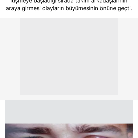
itişmeye başladığı sırada takım arkadaşlarının
araya girmesi olayların büyümesinin önüne geçti.