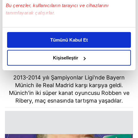
Bu çerezler, kullanıcıların tarayıcı ve cihazlarını
tanımlayarak çalışırlar.
Bu çerezlere izin vermeniz halinde sizlere özel
kişiselleştirilmiş reklamlar sunabilir, sayfalarımızda sizlere
Tümünü Kabul Et
daha iyi reklam deneyimi yaşatabiliriz. Bunu yaparken
amacımızın size daha iyi bir reklam deneyimi sunmak
olduğunu ve sizlere en iyi içerikleri sunabilmek adına
Kişiselleştir
Arjen Robben & Franck Ribery
elimizden gelen çabayı gösterdiğimizi ve bu noktada,
reklamların maliyetlerimizi karşılamak noktasında tek gelir
2013-2014 yılı Şampiyonlar Ligi'nde Bayern
kalemimiz olduğunu sizlere hatırlatmak isteriz.
Münich ile Real Madrid karşı karşıya geldi.
Münich'in iki süper kanat oyuncusu Robben ve
Her halükârda, kullanıcılar, bu çerezlere izin vermedikleri
Ribery, maç esnasında tartışma yaşadılar.
takdirde, kullanıcılara hedefli reklamlar
gösterilmeyecektir."
Sizlere daha iyi bir hizmet sunabilmek için İnternet
Sitemizde kendimize ve üçüncü kişilere ait çerezler