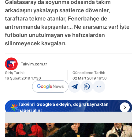
Galatasaray'da soyunma odasında takım
arkadaşını yakalayıp saatlerce dövenler,
taraftara tekme atanlar, Fenerbahçe'de
antrenmanda kapışanlar... Ne ararsanız var! İşte
futbolun unutulmayan ve hafızalardan
silinmeyecek kavgaları.
Takvim.com.tr
Giriş Tarihi:
Güncelleme Tarihi:
16 Şubat 2019 17:30
02 Mart 2019 16:50
Takvim'i Google'a ekleyin, doğru kaynaktan
haberi alın!