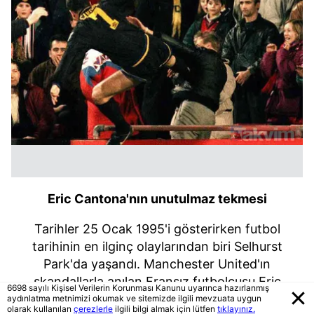
Eric Cantona'nın unutulmaz tekmesi
Tarihler 25 Ocak 1995'i gösterirken futbol
tarihinin en ilginç olaylarından biri Selhurst
Park'da yaşandı. Manchester United'ın
skandallarla anılan Fransız futbolcusu Eric
6698 sayılı Kişisel Verilerin Korunması Kanunu uyarınca hazırlanmış
Cantona'nın, Crystal Palace maçında rakip
aydınlatma metnimizi okumak ve sitemizde ilgili mevzuata uygun
olarak kullanılan
çerezlerle
ilgili bilgi almak için lütfen
tıklayınız.