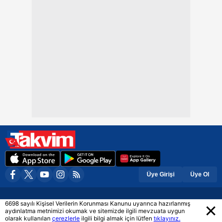
Üye Girişi
Üye Ol
6698 sayılı Kişisel Verilerin Korunması Kanunu uyarınca hazırlanmış
Daha Fazla Gör
aydınlatma metnimizi okumak ve sitemizde ilgili mevzuata uygun
Son Dakika Haberleri
olarak kullanılan
çerezlerle
ilgili bilgi almak için lütfen
Astroloji
tıklayınız.