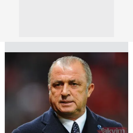
kullanılmaktadır. Bu çerezler vasıtasıyla çeşitli kişisel
verileriniz işlenmekte olup gerekli olan çerezler bilgi
toplumu hizmetlerinin sunulması amacıyla
kullanılmaktadır. Diğer çerezler, sitemizin daha işlevsel
kılınması ve kişiselleştirilmesi ve sizlere yönelik
reklam/pazarlama faaliyetlerinin yapılması, amaçlarıyla
sınırlı olarak açık rızanız dahilinde kullanılacaktır.
Çerezlere ilişkin tercihlerinizi aşağıda yer alan panel
vasıtasıyla belirleyebilirsiniz. Çerezlere ilişkin detaylı bilgi
için Ayarlar butonuna tıklayabilir,
Çerez Bilgilendirme
Metnimizi
ziyaret edebilirsiniz.
6698 sayılı Kişisel Verilerin Korunması Kanunu uyarınca
hazırlanmış Aydınlatma Metnimizi okumak ve sitemizde
ilgili mevzuata uygun olarak kullanılan çerezlerle ilgili bilgi
almak için lütfen
tıklayınız
.