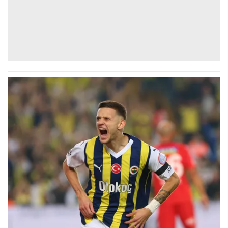
6698 sayılı Kişisel Verilerin Korunması Kanunu uyarınca
hazırlanmış Aydınlatma Metnimizi okumak ve sitemizde
ilgili mevzuata uygun olarak kullanılan çerezlerle ilgili bilgi
almak için lütfen
tıklayınız
.