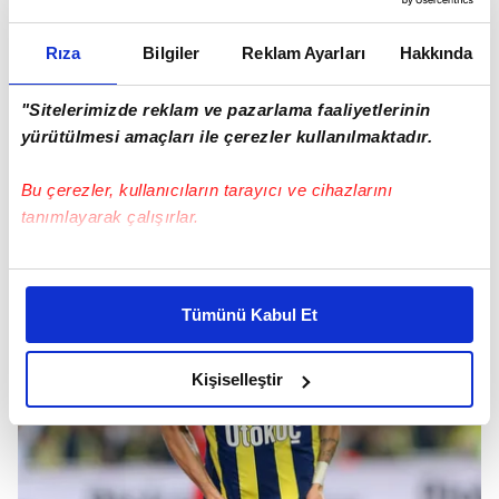
Fenerbahçe'nin Polonyalı yıldızı Sebastian
Szymanski, Avrupa ekiplerinin radarında
Rıza
Bilgiler
Reklam Ayarları
Hakkında
bulunuyor. Genç yıldıza özellikle İngiltere Premier
Lig'den talipler var. Tottenham ve Arsenal'ın
"Sitelerimizde reklam ve pazarlama faaliyetlerinin
transferde ciddi bir yarış içinde olduğu iddia
yürütülmesi amaçları ile çerezler kullanılmaktadır.
ediliyor.
Bu çerezler, kullanıcıların tarayıcı ve cihazlarını
tanımlayarak çalışırlar.
Bu çerezlere izin vermeniz halinde sizlere özel
kişiselleştirilmiş reklamlar sunabilir, sayfalarımızda sizlere
Tümünü Kabul Et
daha iyi reklam deneyimi yaşatabiliriz. Bunu yaparken
amacımızın size daha iyi bir reklam deneyimi sunmak
olduğunu ve sizlere en iyi içerikleri sunabilmek adına
Kişiselleştir
elimizden gelen çabayı gösterdiğimizi ve bu noktada,
reklamların maliyetlerimizi karşılamak noktasında tek gelir
kalemimiz olduğunu sizlere hatırlatmak isteriz.