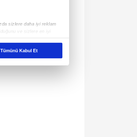
ızda sizlere daha iyi reklam
duğunu ve sizlere en iyi
liyetlerimizi karşılamak
Tümünü Kabul Et
ar gösterilmeyecektir."
çerezler kullanılmaktadır. Bu
u hizmetlerinin sunulması
i ve sizlere yönelik
nılacaktır.
kin detaylı bilgi için Ayarlar
ak ve sitemizde ilgili