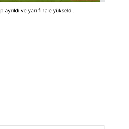
 çerezlerle ilgili bilgi almak için lütfen
tıklayınız
.
 ayrıldı ve yarı finale yükseldi.