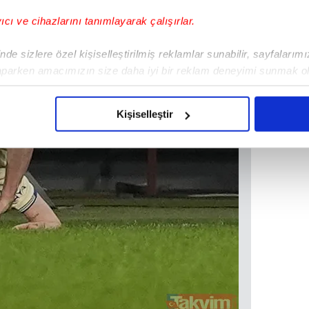
yıcı ve cihazlarını tanımlayarak çalışırlar.
de sizlere özel kişiselleştirilmiş reklamlar sunabilir, sayfalarım
aparken amacımızın size daha iyi bir reklam deneyimi sunmak ol
imizden gelen çabayı gösterdiğimizi ve bu noktada, reklamların ma
olduğunu sizlere hatırlatmak isteriz.
Kişiselleştir
çerezlere izin vermedikleri takdirde, kullanıcılara hedefli reklaml
abilmek için İnternet Sitemizde kendimize ve üçüncü kişilere ait 
isel verileriniz işlenmekte olup gerekli olan çerezler bilgi toplum
 çerezler, sitemizin daha işlevsel kılınması ve kişiselleştirilmes
 yapılması, amaçlarıyla sınırlı olarak açık rızanız dahilinde kulla
aşağıda yer alan panel vasıtasıyla belirleyebilirsiniz. Çerezlere iliş
lgilendirme Metnimizi
ziyaret edebilirsiniz.
Korunması Kanunu uyarınca hazırlanmış Aydınlatma Metnimizi okum