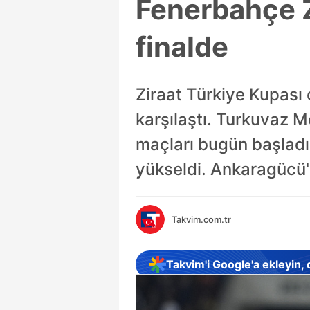
Fenerbahçe Z
finalde
Ziraat Türkiye Kupası
karşılaştı. Turkuvaz 
maçları bugün başladı.
yükseldi. Ankaragücü'n
Takvim.com.tr
Takvim'i Google'a ekleyin,