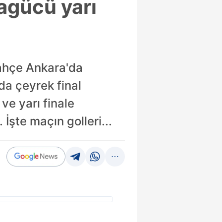
agücü yarı
bahçe Ankara'da
da çeyrek final
ve yarı finale
İşte maçın golleri...