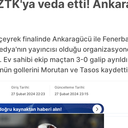
TK'ya veda etti! Ankar
 çeyrek finalinde Ankaragücü ile Fener
Medya'nın yayıncısı olduğu organizasyon
 Ev sahibi ekip maçtan 3-0 galip ayrıldı 
ün gollerini Morutan ve Tasos kaydetti. 
Giriş Tarihi:
Güncelleme Tarihi:
27 Şubat 2024 22:23
27 Şubat 2024 23:15
 doğru kaynaktan haberi alın!