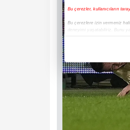
Bu çerezler, kullanıcıların tara
Bu çerezlere izin vermeniz halin
deneyimi yaşatabiliriz. Bunu y
içerikleri sunabilmek adına el
noktasında tek gelir kalemimiz 
Her halükârda, kullanıcılar, bu 
Sizlere daha iyi bir hizmet sun
çerezler vasıtasıyla çeşitli kiş
amacıyla kullanılmaktadır. Diğer
reklam/pazarlama faaliyetlerinin
Çerezlere ilişkin tercihlerinizi 
butonuna tıklayabilir,
Çerez Bi
6698 sayılı Kişisel Verilerin 