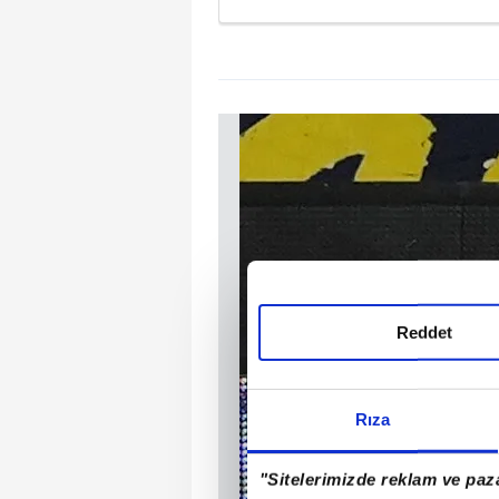
Reddet
Rıza
"Sitelerimizde reklam ve paza