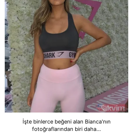
kullanılmaktadır. Bu çerezler vasıtasıyla çeşitli kişisel
verileriniz işlenmekte olup gerekli olan çerezler bilgi
toplumu hizmetlerinin sunulması amacıyla
kullanılmaktadır. Diğer çerezler, sitemizin daha işlevsel
kılınması ve kişiselleştirilmesi ve sizlere yönelik
reklam/pazarlama faaliyetlerinin yapılması, amaçlarıyla
sınırlı olarak açık rızanız dahilinde kullanılacaktır.
Çerezlere ilişkin tercihlerinizi aşağıda yer alan panel
vasıtasıyla belirleyebilirsiniz. Çerezlere ilişkin detaylı bilgi
için Ayarlar butonuna tıklayabilir,
Çerez Bilgilendirme
Metnimizi
ziyaret edebilirsiniz.
6698 sayılı Kişisel Verilerin Korunması Kanunu uyarınca
hazırlanmış Aydınlatma Metnimizi okumak ve sitemizde
ilgili mevzuata uygun olarak kullanılan çerezlerle ilgili bilgi
almak için lütfen
tıklayınız
.
İşte binlerce beğeni alan Bianca'nın
fotoğraflarından biri daha...