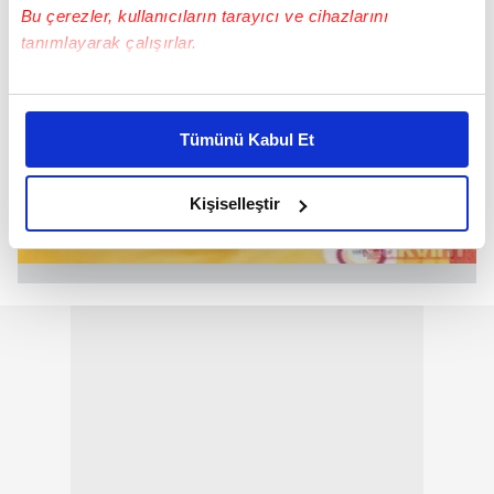
Bu çerezler, kullanıcıların tarayıcı ve cihazlarını
tanımlayarak çalışırlar.
Bu çerezlere izin vermeniz halinde sizlere özel
kişiselleştirilmiş reklamlar sunabilir, sayfalarımızda sizlere
Tümünü Kabul Et
daha iyi reklam deneyimi yaşatabiliriz. Bunu yaparken
amacımızın size daha iyi bir reklam deneyimi sunmak
olduğunu ve sizlere en iyi içerikleri sunabilmek adına
Kişiselleştir
elimizden gelen çabayı gösterdiğimizi ve bu noktada,
reklamların maliyetlerimizi karşılamak noktasında tek gelir
kalemimiz olduğunu sizlere hatırlatmak isteriz.
Her halükârda, kullanıcılar, bu çerezlere izin vermedikleri
takdirde, kullanıcılara hedefli reklamlar
gösterilmeyecektir."
Sizlere daha iyi bir hizmet sunabilmek için İnternet
Sitemizde kendimize ve üçüncü kişilere ait çerezler
kullanılmaktadır. Bu çerezler vasıtasıyla çeşitli kişisel