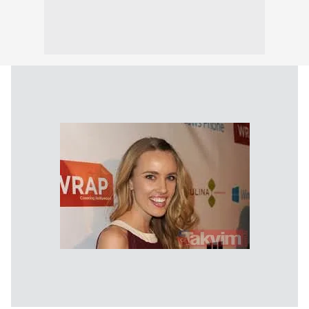
verileriniz işlenmekte olup gerekli olan çerezler bilgi
toplumu hizmetlerinin sunulması amacıyla
kullanılmaktadır. Diğer çerezler, sitemizin daha işlevsel
kılınması ve kişiselleştirilmesi ve sizlere yönelik
reklam/pazarlama faaliyetlerinin yapılması, amaçlarıyla
sınırlı olarak açık rızanız dahilinde kullanılacaktır.
Çerezlere ilişkin tercihlerinizi aşağıda yer alan panel
vasıtasıyla belirleyebilirsiniz. Çerezlere ilişkin detaylı bilgi
için Ayarlar butonuna tıklayabilir,
Çerez Bilgilendirme
Metnimizi
ziyaret edebilirsiniz.
6698 sayılı Kişisel Verilerin Korunması Kanunu uyarınca
hazırlanmış Aydınlatma Metnimizi okumak ve sitemizde
ilgili mevzuata uygun olarak kullanılan çerezlerle ilgili bilgi
almak için lütfen
tıklayınız
.