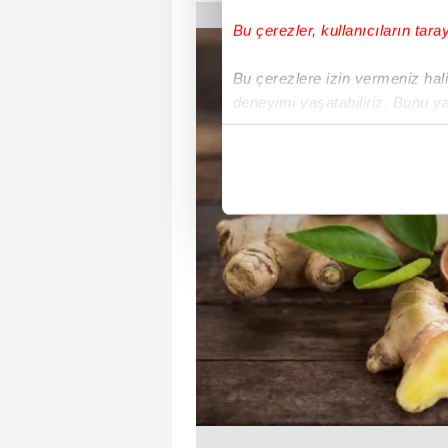
Bu çerezler, kullanıcıların tara
Bu çerezlere izin vermeniz halin
deneyimi yaşatabiliriz. Bunu y
içerikleri sunabilmek adına el
noktasında tek gelir kalemimiz 
Her halükârda, kullanıcılar, bu 
Sizlere daha iyi bir hizmet sun
çerezler vasıtasıyla çeşitli kiş
amacıyla kullanılmaktadır. Diğer
reklam/pazarlama faaliyetlerinin
Çerezlere ilişkin tercihlerinizi 
butonuna tıklayabilir,
Çerez Bi
6698 sayılı Kişisel Verilerin 