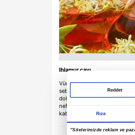
Ihlamur çayı
Vücut direncini artırma özelliğ
Reddet
sebebiyet veren bakterilerin v
dolaşımını arttırdığı için üşü
nefes açıcı özelliğe de sahipti
kabızlığa da iyi gelir. Kilo ver
Rıza
"Sitelerimizde reklam ve paza