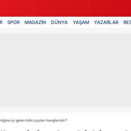
İ
SPOR
MAGAZİN
DÜNYA
YAŞAM
YAZARLAR
RE
lığına iyi gelen bitki çayları hangileridir?