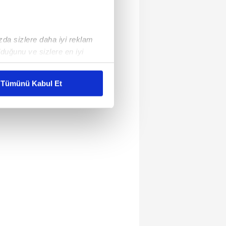
ızda sizlere daha iyi reklam
duğunu ve sizlere en iyi
liyetlerimizi karşılamak
Tümünü Kabul Et
ar gösterilmeyecektir."
çerezler kullanılmaktadır. Bu
u hizmetlerinin sunulması
i ve sizlere yönelik
nılacaktır.
kin detaylı bilgi için Ayarlar
ak ve sitemizde ilgili