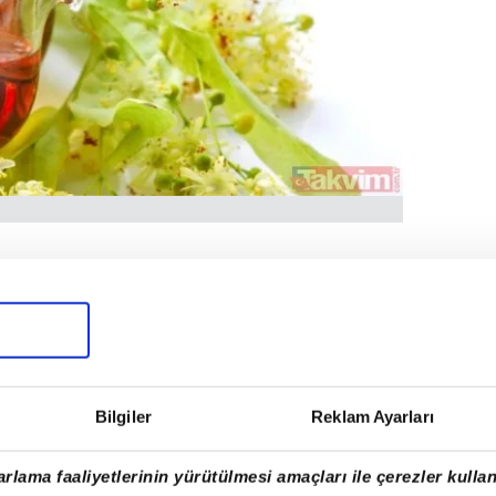
iyle bilinen ıhlamur çayı, öksürüğe
ücuttan uzaklaştırılmasını sağlar. Kan
memenizi sağlar. Bronşları yumuşatıcı ve
r. Ayrıca sindirim sistemini düzenler ve
mek isteyenler için de yardımcıdır.
Bilgiler
Reklam Ayarları
rlama faaliyetlerinin yürütülmesi amaçları ile çerezler kullan