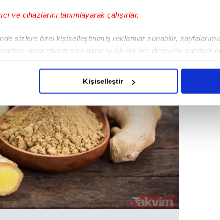
yıcı ve cihazlarını tanımlayarak çalışırlar.
de sizlere özel kişiselleştirilmiş reklamlar sunabilir, sayfalarım
aparken amacımızın size daha iyi bir reklam deneyimi sunmak ol
imizden gelen çabayı gösterdiğimizi ve bu noktada, reklamların ma
olduğunu sizlere hatırlatmak isteriz.
Kişiselleştir
çerezlere izin vermedikleri takdirde, kullanıcılara hedefli reklaml
abilmek için İnternet Sitemizde kendimize ve üçüncü kişilere ait 
isel verileriniz işlenmekte olup gerekli olan çerezler bilgi toplum
 çerezler, sitemizin daha işlevsel kılınması ve kişiselleştirilmes
 yapılması, amaçlarıyla sınırlı olarak açık rızanız dahilinde kulla
aşağıda yer alan panel vasıtasıyla belirleyebilirsiniz. Çerezlere iliş
lgilendirme Metnimizi
ziyaret edebilirsiniz.
Korunması Kanunu uyarınca hazırlanmış Aydınlatma Metnimizi okum