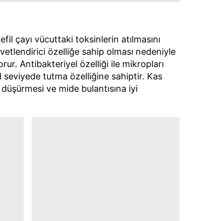
 çerezlerle ilgili bilgi almak için lütfen
tıklayınız
.
il çayı vücuttaki toksinlerin atılmasını
vvetlendirici özelliğe sahip olması nedeniyle
rur. Antibakteriyel özelliği ile mikropları
 seviyede tutma özelliğine sahiptir. Kas
ü düşürmesi ve mide bulantısına iyi