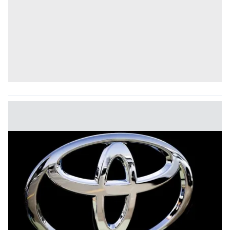
Sizlere daha iyi bir hizmet sunabilmek için İnternet
Sitemizde kendimize ve üçüncü kişilere ait çerezler
kullanılmaktadır. Bu çerezler vasıtasıyla çeşitli kişisel
verileriniz işlenmekte olup gerekli olan çerezler bilgi
toplumu hizmetlerinin sunulması amacıyla
kullanılmaktadır. Diğer çerezler, sitemizin daha işlevsel
kılınması ve kişiselleştirilmesi ve sizlere yönelik
reklam/pazarlama faaliyetlerinin yapılması, amaçlarıyla
sınırlı olarak açık rızanız dahilinde kullanılacaktır.
Çerezlere ilişkin tercihlerinizi aşağıda yer alan panel
vasıtasıyla belirleyebilirsiniz. Çerezlere ilişkin detaylı bilgi
için Ayarlar butonuna tıklayabilir,
Çerez Bilgilendirme
Metnimizi
ziyaret edebilirsiniz.
6698 sayılı Kişisel Verilerin Korunması Kanunu uyarınca
hazırlanmış Aydınlatma Metnimizi okumak ve sitemizde
ilgili mevzuata uygun olarak kullanılan çerezlerle ilgili bilgi