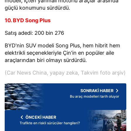
modeli, içten yanmalı motorlu araçlar arasında
güçlü konumunu sürdürdü.
10. BYD Song Plus
Satış adedi: 200 bin 276
BYD'nin SUV modeli Song Plus, hem hibrit hem
elektrikli seçenekleriyle Çin'in en popüler aile
araçlarından biri olmayı sürdürdü.
(Car News China, yapay zeka, Takvim foto arşiv)
SONRAKİ HABER
Bu araç modelleri tarih oluyor
ÖNCEKİ HABER
Trafikte en riskli sürücüler hangileri?