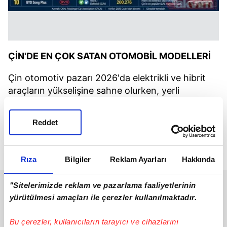
ÇİN'DE EN ÇOK SATAN OTOMOBİL MODELLERİ
Çin otomotiv pazarı 2026'da elektrikli ve hibrit
araçların yükselişine sahne olurken, yerli
markalar satış listelerinde büyük üstünlük kurdu.
Özellikle Geely, BYD, Wuling ve Tesla modelleri
Reddet
pazarda öne çıktı. Çin Yolcu Araçları Birliği
(CPCA) verilerine göre hazırlanan listede
elektrikli araçlar ağırlıkta yer aldı.
Rıza
Bilgiler
Reklam Ayarları
Hakkında
"Sitelerimizde reklam ve pazarlama faaliyetlerinin
yürütülmesi amaçları ile çerezler kullanılmaktadır.
Bu çerezler, kullanıcıların tarayıcı ve cihazlarını