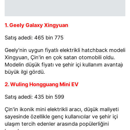
toplumu hizmetlerinin sunulması amacıyla
kullanılmaktadır. Diğer çerezler, sitemizin daha işlevsel
kılınması ve kişiselleştirilmesi ve sizlere yönelik
1. Geely Galaxy Xingyuan
reklam/pazarlama faaliyetlerinin yapılması, amaçlarıyla
sınırlı olarak açık rızanız dahilinde kullanılacaktır.
Satış adedi: 465 bin 775
Çerezlere ilişkin tercihlerinizi aşağıda yer alan panel
Geely'nin uygun fiyatlı elektrikli hatchback modeli
vasıtasıyla belirleyebilirsiniz. Çerezlere ilişkin detaylı bilgi
Xingyuan, Çin'in en çok satan otomobili oldu.
için Ayarlar butonuna tıklayabilir,
Çerez Bilgilendirme
Modelin düşük fiyatı ve şehir içi kullanım avantajı
Metnimizi
ziyaret edebilirsiniz.
büyük ilgi gördü.
6698 sayılı Kişisel Verilerin Korunması Kanunu uyarınca
2. Wuling Hongguang Mini EV
hazırlanmış Aydınlatma Metnimizi okumak ve sitemizde
Satış adedi: 435 bin 599
ilgili mevzuata uygun olarak kullanılan çerezlerle ilgili bilgi
almak için lütfen
tıklayınız
.
Çin'in ikonik mini elektrikli aracı, düşük maliyeti
sayesinde özellikle genç kullanıcılar ve şehir içi
ulaşım tercih edenler arasında popülerliğini