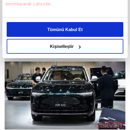
tanımlayarak çalışırlar.
Bu çerezlere izin vermeniz halinde sizlere özel
kişiselleştirilmiş reklamlar sunabilir, sayfalarımızda sizlere
Tümünü Kabul Et
daha iyi reklam deneyimi yaşatabiliriz. Bunu yaparken
amacımızın size daha iyi bir reklam deneyimi sunmak
olduğunu ve sizlere en iyi içerikleri sunabilmek adına
Kişiselleştir
elimizden gelen çabayı gösterdiğimizi ve bu noktada,
reklamların maliyetlerimizi karşılamak noktasında tek gelir
kalemimiz olduğunu sizlere hatırlatmak isteriz.
Her halükârda, kullanıcılar, bu çerezlere izin vermedikleri
takdirde, kullanıcılara hedefli reklamlar
gösterilmeyecektir."
Sizlere daha iyi bir hizmet sunabilmek için İnternet
Sitemizde kendimize ve üçüncü kişilere ait çerezler
kullanılmaktadır. Bu çerezler vasıtasıyla çeşitli kişisel
verileriniz işlenmekte olup gerekli olan çerezler bilgi