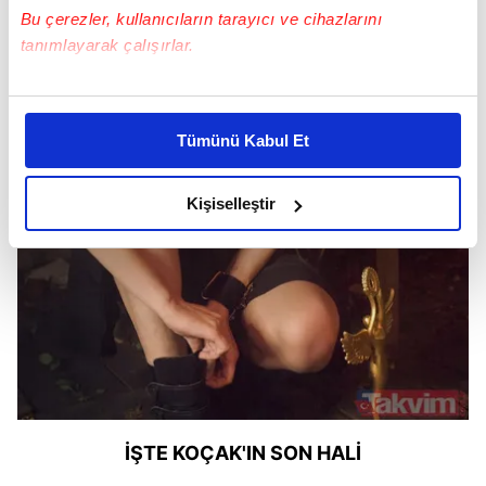
Bu çerezler, kullanıcıların tarayıcı ve cihazlarını
tanımlayarak çalışırlar.
Bu çerezlere izin vermeniz halinde sizlere özel
kişiselleştirilmiş reklamlar sunabilir, sayfalarımızda sizlere
Tümünü Kabul Et
daha iyi reklam deneyimi yaşatabiliriz. Bunu yaparken
amacımızın size daha iyi bir reklam deneyimi sunmak
olduğunu ve sizlere en iyi içerikleri sunabilmek adına
Kişiselleştir
elimizden gelen çabayı gösterdiğimizi ve bu noktada,
reklamların maliyetlerimizi karşılamak noktasında tek gelir
kalemimiz olduğunu sizlere hatırlatmak isteriz.
Her halükârda, kullanıcılar, bu çerezlere izin vermedikleri
takdirde, kullanıcılara hedefli reklamlar
gösterilmeyecektir."
Sizlere daha iyi bir hizmet sunabilmek için İnternet
İŞTE KOÇAK'IN SON HALİ
Sitemizde kendimize ve üçüncü kişilere ait çerezler