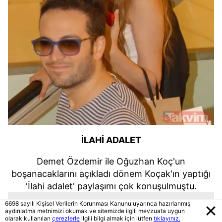
İLAHİ ADALET
Demet Özdemir ile Oğuzhan Koç'un
boşanacaklarını açıkladı dönem Koçak'ın yaptığı
'İlahi adalet' paylaşımı çok konuşulmuştu.
6698 sayılı Kişisel Verilerin Korunması Kanunu uyarınca hazırlanmış
aydınlatma metnimizi okumak ve sitemizde ilgili mevzuata uygun
olarak kullanılan
çerezlerle
ilgili bilgi almak için lütfen
tıklayınız.