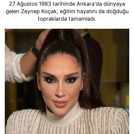
kullanılmaktadır. Bu çerezler vasıtasıyla çeşitli kişisel
27 Ağustos 1983 tarihinde Ankara'da dünyaya
verileriniz işlenmekte olup gerekli olan çerezler bilgi
gelen Zeynep Koçak, eğitim hayatını da doğduğu
toplumu hizmetlerinin sunulması amacıyla
topraklarda tamamladı.
kullanılmaktadır. Diğer çerezler, sitemizin daha işlevsel
kılınması ve kişiselleştirilmesi ve sizlere yönelik
reklam/pazarlama faaliyetlerinin yapılması, amaçlarıyla
sınırlı olarak açık rızanız dahilinde kullanılacaktır.
Çerezlere ilişkin tercihlerinizi aşağıda yer alan panel
vasıtasıyla belirleyebilirsiniz. Çerezlere ilişkin detaylı bilgi
için Ayarlar butonuna tıklayabilir,
Çerez Bilgilendirme
Metnimizi
ziyaret edebilirsiniz.
6698 sayılı Kişisel Verilerin Korunması Kanunu uyarınca
hazırlanmış Aydınlatma Metnimizi okumak ve sitemizde
ilgili mevzuata uygun olarak kullanılan çerezlerle ilgili bilgi
almak için lütfen
tıklayınız
.