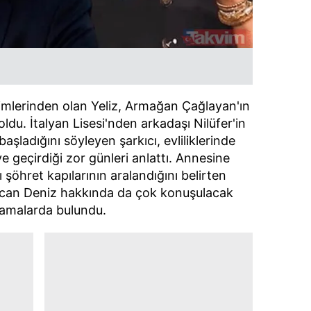
simlerinden olan Yeliz, Armağan Çağlayan'ın
u. İtalyan Lisesi'nden arkadaşı Nilüfer'in
şladığını söyleyen şarkıcı, evliliklerinde
ve geçirdiği zor günleri anlattı. Annesine
ı şöhret kapılarının aralandığını belirten
zcan Deniz hakkında da çok konuşulacak
lamalarda bulundu.