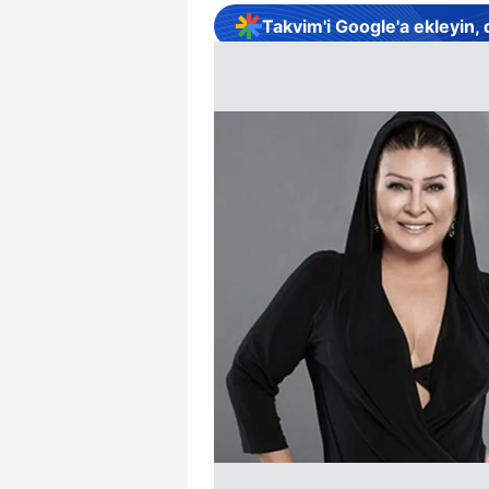
Takvim'i Google'a ekleyin,