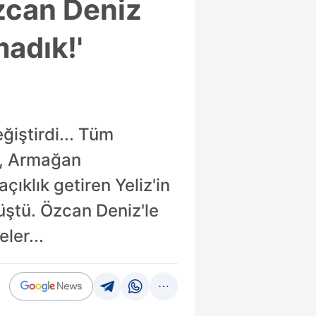
Özcan Deniz
madık!'
ğiştirdi... Tüm
iz, Armağan
ıklık getiren Yeliz'in
üştü. Özcan Deniz'le
ler...