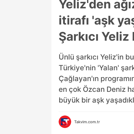
Yeliz'den ağı
itirafı 'aşk 
Şarkıcı Yeliz 
Ünlü şarkıcı Yeliz'in b
Türkiye'nin 'Yalan' şar
Çağlayan'ın programına
en çok Özcan Deniz ha
büyük bir aşk yaşadıkla
Takvim.com.tr