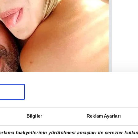
Bilgiler
Reklam Ayarları
çocuğunun annesi
Feyza Aktan
'la yaşadığı
 gördüğünü iddia eden Feyza Aktan'a karşı
rlama faaliyetlerinin yürütülmesi amaçları ile çerezler kullan