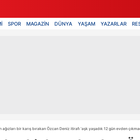
İ
SPOR
MAGAZİN
DÜNYA
YAŞAM
YAZARLAR
RE
n ağızları bir karış bırakan Özcan Deniz itirafı 'aşk yaşadık 12 gün evden çıkmadık