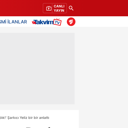
CANLI
YAYIN
SMİ İLANLAR
!' Şarkıcı Yeliz bir bir anlattı