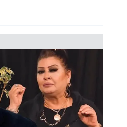
 çerezlerle ilgili bilgi almak için lütfen
tıklayınız
.