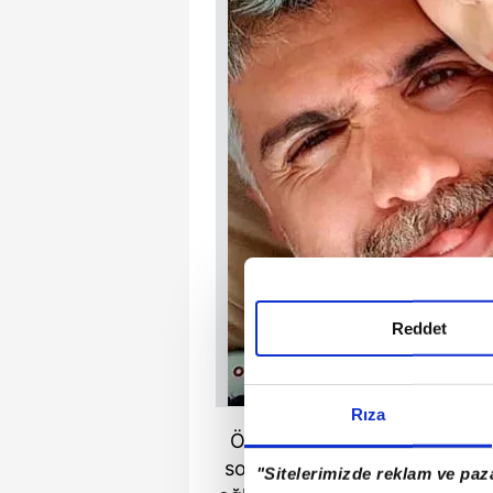
Reddet
Rıza
Özcan Deniz son dönemde 
sorunlarla gündemde. Şiddet
"Sitelerimizde reklam ve paza