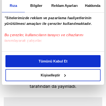
Rıza
Bilgiler
Reklam Ayarları
Hakkında
"Sitelerimizde reklam ve pazarlama faaliyetlerinin
yürütülmesi amaçları ile çerezler kullanılmaktadır.
Bu çerezler, kullanıcıların tarayıcı ve cihazlarını
tanımlayarak çalışırlar.
Bu çerezlere izin vermeniz halinde sizlere özel
kişiselleştirilmiş reklamlar sunabilir, sayfalarımızda sizlere
Tümünü Kabul Et
daha iyi reklam deneyimi yaşatabiliriz. Bunu yaparken
amacımızın size daha iyi bir reklam deneyimi sunmak
Kısa sürede sosyal medyada gündem olan
olduğunu ve sizlere en iyi içerikleri sunabilmek adına
Kişiselleştir
görüntüler, birçok magazin ve fan sayfası
elimizden gelen çabayı gösterdiğimizi ve bu noktada,
tarafından da yayınladı.
reklamların maliyetlerimizi karşılamak noktasında tek gelir
kalemimiz olduğunu sizlere hatırlatmak isteriz.
Her halükârda, kullanıcılar, bu çerezlere izin vermedikleri