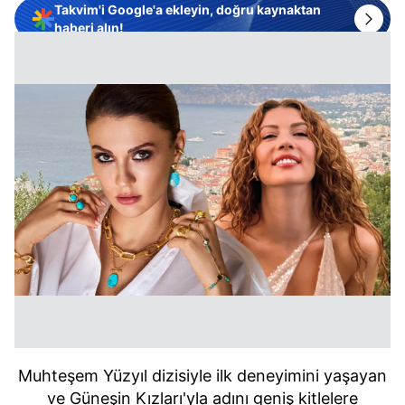
Takvim'i Google'a ekleyin, doğru kaynaktan
haberi alın!
Muhteşem Yüzyıl dizisiyle ilk deneyimini yaşayan
ve Güneşin Kızları'yla adını geniş kitlelere