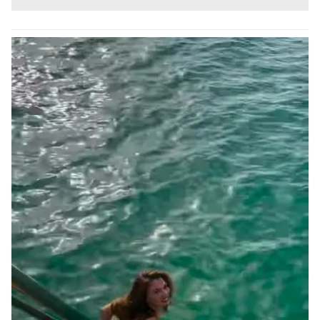
hazırlanmış Aydınlatma Metnimizi okumak ve sitemizde
ilgili mevzuata uygun olarak kullanılan çerezlerle ilgili bilgi
almak için lütfen
tıklayınız
.