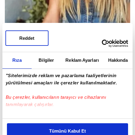
Reddet
Rıza
Bilgiler
Reklam Ayarları
Hakkında
"Sitelerimizde reklam ve pazarlama faaliyetlerinin
yürütülmesi amaçları ile çerezler kullanılmaktadır.
Bu çerezler, kullanıcıların tarayıcı ve cihazlarını
tanımlayarak çalışırlar.
Bu çerezlere izin vermeniz halinde sizlere özel
ESKİ VE YENİ HALİNİ PAYLAŞTI
kişiselleştirilmiş reklamlar sunabilir, sayfalarımızda sizlere
Tümünü Kabul Et
daha iyi reklam deneyimi yaşatabiliriz. Bunu yaparken