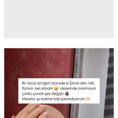
sınırlı olarak açık rızanız dahilinde kullanılacaktır.
Çerezlere ilişkin tercihlerinizi aşağıda yer alan panel
vasıtasıyla belirleyebilirsiniz. Çerezlere ilişkin detaylı bilgi
için Ayarlar butonuna tıklayabilir,
Çerez Bilgilendirme
Metnimizi
ziyaret edebilirsiniz.
6698 sayılı Kişisel Verilerin Korunması Kanunu uyarınca
hazırlanmış Aydınlatma Metnimizi okumak ve sitemizde
ilgili mevzuata uygun olarak kullanılan çerezlerle ilgili bilgi
almak için lütfen
tıklayınız
.