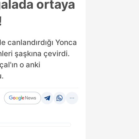
galada ortaya
!
de canlandırdığı Yonca
leri şaşkına çevirdi.
çal'ın o anki
.