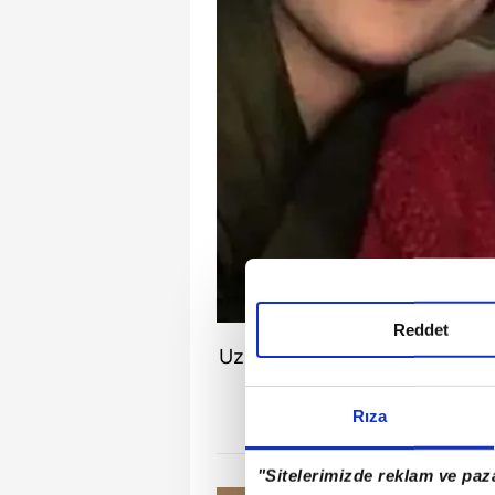
Reddet
Uzun süredir ekranlarda uzak o
gala
Rıza
"Sitelerimizde reklam ve paza