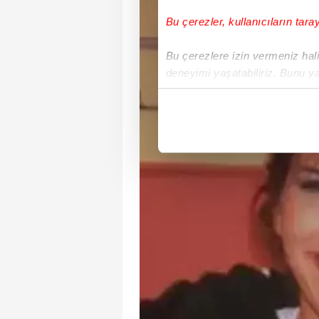
Bu çerezler, kullanıcıların tara
Bu çerezlere izin vermeniz halin
deneyimi yaşatabiliriz. Bunu y
içerikleri sunabilmek adına el
noktasında tek gelir kalemimiz 
Her halükârda, kullanıcılar, bu 
Sizlere daha iyi bir hizmet sun
çerezler vasıtasıyla çeşitli kiş
amacıyla kullanılmaktadır. Diğer
reklam/pazarlama faaliyetlerinin
Çerezlere ilişkin tercihlerinizi 
butonuna tıklayabilir,
Çerez Bi
6698 sayılı Kişisel Verilerin 