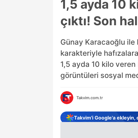
1,5 ayda 10 k
çıktı! Son ha
Günay Karacaoğlu ile 
karakteriyle hafızalar
1,5 ayda 10 kilo veren 
görüntüleri sosyal m
Takvim.com.tr
Takvim'i Google'a ekleyin,