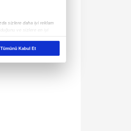
ızda sizlere daha iyi reklam
duğunu ve sizlere en iyi
liyetlerimizi karşılamak
Tümünü Kabul Et
ar gösterilmeyecektir."
çerezler kullanılmaktadır. Bu
u hizmetlerinin sunulması
i ve sizlere yönelik
nılacaktır.
kin detaylı bilgi için Ayarlar
ak ve sitemizde ilgili