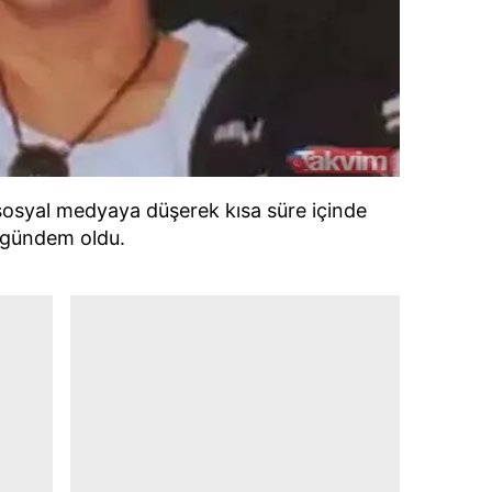
 çerezlerle ilgili bilgi almak için lütfen
tıklayınız
.
sosyal medyaya düşerek kısa süre içinde
gündem oldu.