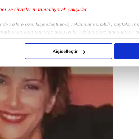
yıcı ve cihazlarını tanımlayarak çalışırlar.
de sizlere özel kişiselleştirilmiş reklamlar sunabilir, sayfalarım
aparken amacımızın size daha iyi bir reklam deneyimi sunmak ol
imizden gelen çabayı gösterdiğimizi ve bu noktada, reklamların ma
olduğunu sizlere hatırlatmak isteriz.
Kişiselleştir
çerezlere izin vermedikleri takdirde, kullanıcılara hedefli reklaml
abilmek için İnternet Sitemizde kendimize ve üçüncü kişilere ait 
isel verileriniz işlenmekte olup gerekli olan çerezler bilgi toplum
 çerezler, sitemizin daha işlevsel kılınması ve kişiselleştirilmes
 yapılması, amaçlarıyla sınırlı olarak açık rızanız dahilinde kulla
aşağıda yer alan panel vasıtasıyla belirleyebilirsiniz. Çerezlere iliş
lgilendirme Metnimizi
ziyaret edebilirsiniz.
Korunması Kanunu uyarınca hazırlanmış Aydınlatma Metnimizi okum