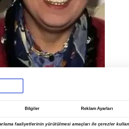
lan oyuncu, İllegal Hayatlar Meclis filminin
sında ortaya çıktı.
Bilgiler
Reklam Ayarları
rlama faaliyetlerinin yürütülmesi amaçları ile çerezler kullan