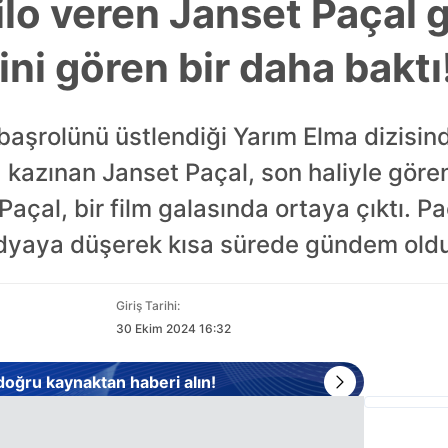
ilo veren Janset Paçal 
lini gören bir daha baktı
başrolünü üstlendiği Yarım Elma dizisin
a kazınan Janset Paçal, son haliyle gören
Paçal, bir film galasında ortaya çıktı. Pa
edyaya düşerek kısa sürede gündem oldu
Giriş Tarihi:
30 Ekim 2024 16:32
 doğru kaynaktan haberi alın!