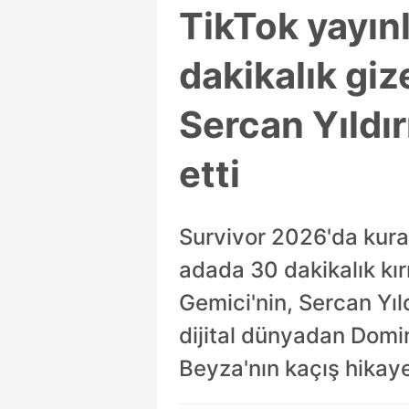
TikTok yayın
dakikalık giz
Sercan Yıldır
etti
Survivor 2026'da kural
adada 30 dakikalık kı
Gemici'nin, Sercan Yıl
dijital dünyadan Domin
Beyza'nın kaçış hikayes