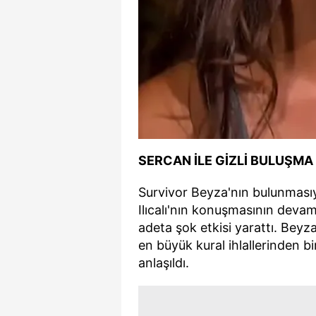
SERCAN İLE GİZLİ BULUŞMA
Survivor Beyza'nın bulunmasıy
Ilıcalı'nın konuşmasının dev
adeta şok etkisi yarattı. Beyz
en büyük kural ihlallerinden b
anlaşıldı.