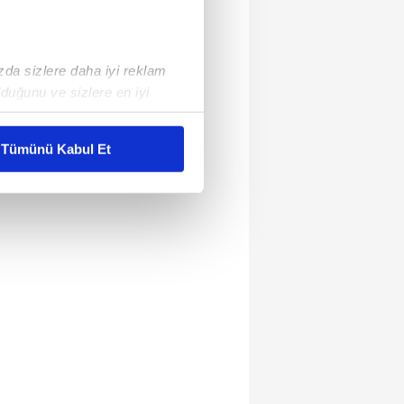
ızda sizlere daha iyi reklam
duğunu ve sizlere en iyi
liyetlerimizi karşılamak
Tümünü Kabul Et
ar gösterilmeyecektir."
çerezler kullanılmaktadır. Bu
u hizmetlerinin sunulması
i ve sizlere yönelik
nılacaktır.
kin detaylı bilgi için Ayarlar
ak ve sitemizde ilgili