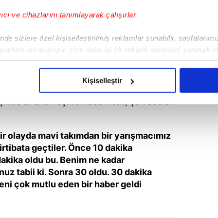
yıcı ve cihazlarını tanımlayarak çalışırlar.
de sizlere özel kişiselleştirilmiş reklamlar sunabilir, sayfalarım
aparken amacımızın size daha iyi bir reklam deneyimi sunmak ol
imizden gelen çabayı gösterdiğimizi ve bu noktada, reklamların ma
TLADI: "BENİM NE KADAR
olduğunu sizlere hatırlatmak isteriz.
Kişiselleştir
çerezlere izin vermedikleri takdirde, kullanıcılara hedefli reklaml
çinde bırakan açıklamada Ilıcalı, şu ifadeleri
abilmek için İnternet Sitemizde kendimize ve üçüncü kişilere ait 
isel verileriniz işlenmekte olup gerekli olan çerezler bilgi toplum
r olayda mavi takımdan bir yarışmacımız
 çerezler, sitemizin daha işlevsel kılınması ve kişiselleştirilmes
rtibata geçtiler. Önce 10 dakika
 yapılması, amaçlarıyla sınırlı olarak açık rızanız dahilinde kulla
dakika oldu bu. Benim ne kadar
z tabii ki. Sonra 30 oldu. 30 dakika
aşağıda yer alan panel vasıtasıyla belirleyebilirsiniz. Çerezlere iliş
eni çok mutlu eden bir haber geldi
lgilendirme Metnimizi
ziyaret edebilirsiniz.
Korunması Kanunu uyarınca hazırlanmış Aydınlatma Metnimizi okum