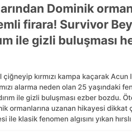
larından Dominik orman
emli firara! Survivor Be
ım ile gizli buluşması h
 çiğneyip kırmızı kampa kaçarak Acun Ilıc
rmızı alarma neden olan 25 yaşındaki 
dırım ile gizli buluşması ezber bozdu. Ö
ik ormanlarına uzanan hikayesi dikkat çe
i ile klasik fenomen algısını yıkan hırslı