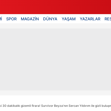
İ
SPOR
MAGAZİN
DÜNYA
YAŞAM
YAZARLAR
RE
30 dakikalık gizemli firara! Survivor Beyza'nın Sercan Yıldırım ile gizli buluşm