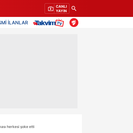
CANLI
YAYIN
SMİ İLANLAR
ası herkesi şoke etti