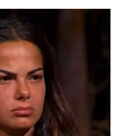
 çerezlerle ilgili bilgi almak için lütfen
tıklayınız
.