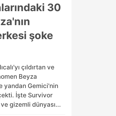
larındaki 30
yza'nın
erkesi şoke
alı'yı çıldırtan ve
fenomen Beyza
te yandan Gemici'nin
kti. İşte Survivor
 ve gizemli dünyası...