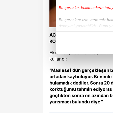
Bu çerezler, kullanıcıların tara
Bu çerezlere izin vermeniz halin
deneyimi yaşatabiliriz. Bunu y
içerikleri sunabilmek adına el
ACUN ILICALI KONSEYDE PA
noktasında tek gelir kalemimiz 
KORKTUĞUMU..."
Her halükârda, kullanıcılar, bu 
Ekran başındakileri hayretler i
kullandı:
Sizlere daha iyi bir hizmet sun
çerezler vasıtasıyla çeşitli kiş
"Maalesef dün gerçekleşen bi
amacıyla kullanılmaktadır. Diğer
ortadan kayboluyor. Benimle i
reklam/pazarlama faaliyetlerinin
bulamadık dediler. Sonra 20 
korktuğumu tahmin ediyorsunu
Çerezlere ilişkin tercihlerinizi 
geçtikten sonra en azından b
butonuna tıklayabilir,
Çerez Bi
yarışmacı bulundu diye."
6698 sayılı Kişisel Verilerin 