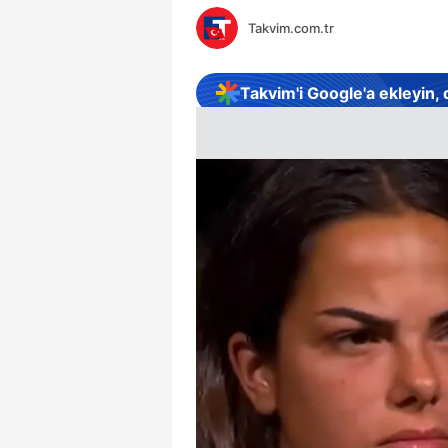
Takvim.com.tr
Takvim'i Google'a ekleyin,