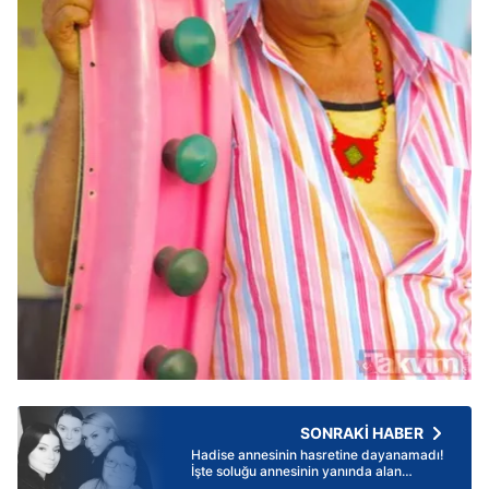
SONRAKİ HABER
Hadise annesinin hasretine dayanamadı!
İşte soluğu annesinin yanında alan
Hadise'nin paylaşımı...