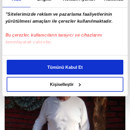
"Sitelerimizde reklam ve pazarlama faaliyetlerinin
yürütülmesi amaçları ile çerezler kullanılmaktadır.
Bu çerezler, kullanıcıların tarayıcı ve cihazlarını
tanımlayarak çalışırlar.
Bu çerezlere izin vermeniz halinde sizlere özel
kişiselleştirilmiş reklamlar sunabilir, sayfalarımızda sizlere
Tümünü Kabul Et
daha iyi reklam deneyimi yaşatabiliriz. Bunu yaparken
amacımızın size daha iyi bir reklam deneyimi sunmak
olduğunu ve sizlere en iyi içerikleri sunabilmek adına
Kişiselleştir
elimizden gelen çabayı gösterdiğimizi ve bu noktada,
reklamların maliyetlerimizi karşılamak noktasında tek gelir
kalemimiz olduğunu sizlere hatırlatmak isteriz.
Her halükârda, kullanıcılar, bu çerezlere izin vermedikleri
takdirde, kullanıcılara hedefli reklamlar