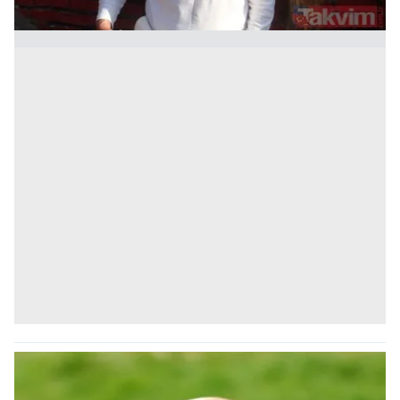
gösterilmeyecektir."
Sizlere daha iyi bir hizmet sunabilmek için İnternet
Sitemizde kendimize ve üçüncü kişilere ait çerezler
kullanılmaktadır. Bu çerezler vasıtasıyla çeşitli kişisel
verileriniz işlenmekte olup gerekli olan çerezler bilgi
toplumu hizmetlerinin sunulması amacıyla
kullanılmaktadır. Diğer çerezler, sitemizin daha işlevsel
kılınması ve kişiselleştirilmesi ve sizlere yönelik
reklam/pazarlama faaliyetlerinin yapılması, amaçlarıyla
sınırlı olarak açık rızanız dahilinde kullanılacaktır.
Çerezlere ilişkin tercihlerinizi aşağıda yer alan panel
vasıtasıyla belirleyebilirsiniz. Çerezlere ilişkin detaylı bilgi
için Ayarlar butonuna tıklayabilir,
Çerez Bilgilendirme
Metnimizi
ziyaret edebilirsiniz.
6698 sayılı Kişisel Verilerin Korunması Kanunu uyarınca
hazırlanmış Aydınlatma Metnimizi okumak ve sitemizde