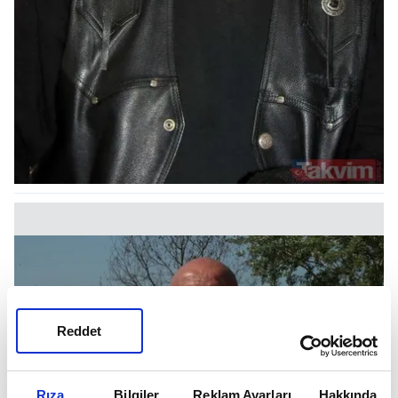
Reddet
Rıza
Bilgiler
Reklam Ayarları
Hakkında