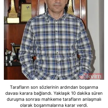
için Ayarlar butonuna tıklayabilir,
Çerez Bilgilendirme
Metnimizi
ziyaret edebilirsiniz.
6698 sayılı Kişisel Verilerin Korunması Kanunu uyarınca
hazırlanmış Aydınlatma Metnimizi okumak ve sitemizde
ilgili mevzuata uygun olarak kullanılan çerezlerle ilgili bilgi
almak için lütfen
tıklayınız
.
Tarafların son sözlerinin ardından boşanma
davası karara bağlandı. Yaklaşık 10 dakika süren
duruşma sonrası mahkeme tarafların anlaşmalı
olarak boşanmalarına karar verdi.