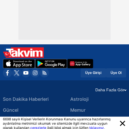
Üye Girişi
Üye Ol
Daha Fazla Gör
Son Dakika Haberleri
Astroloji
Güncel
Memur
6698 sayılı Kişisel Verilerin Korunması Kanunu uyarınca hazırlanmış
Ekonomi Haberleri
Yerel Haberler
aydınlatma metnimizi okumak ve sitemizde ilgili mevzuata uygun
olarak kullanılan
çerezlerle
ilgili bilgi almak için lütfen
tıklayınız.