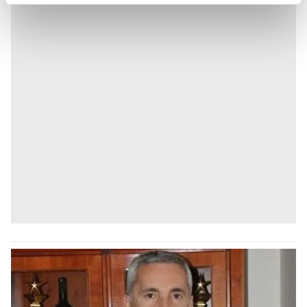
reklamların maliyetlerimizi karşılamak noktasında tek gelir
kalemimiz olduğunu sizlere hatırlatmak isteriz.
Her halükârda, kullanıcılar, bu çerezlere izin vermedikleri
takdirde, kullanıcılara hedefli reklamlar
gösterilmeyecektir."
Sizlere daha iyi bir hizmet sunabilmek için İnternet
Sitemizde kendimize ve üçüncü kişilere ait çerezler
kullanılmaktadır. Bu çerezler vasıtasıyla çeşitli kişisel
verileriniz işlenmekte olup gerekli olan çerezler bilgi
toplumu hizmetlerinin sunulması amacıyla
kullanılmaktadır. Diğer çerezler, sitemizin daha işlevsel
kılınması ve kişiselleştirilmesi ve sizlere yönelik
reklam/pazarlama faaliyetlerinin yapılması, amaçlarıyla
sınırlı olarak açık rızanız dahilinde kullanılacaktır.
Çerezlere ilişkin tercihlerinizi aşağıda yer alan panel
vasıtasıyla belirleyebilirsiniz. Çerezlere ilişkin detaylı bilgi