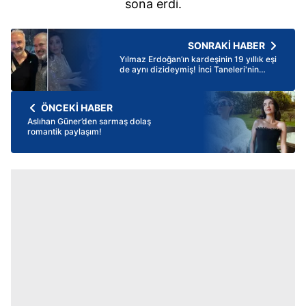
sona erdi.
SONRAKİ HABER
Yılmaz Erdoğan’ın kardeşinin 19 yıllık eşi
de aynı dizideymiş! İnci Taneleri'nin
Kamuran Abisi'nin karısıyla yakınlaşma
sahnesi kırdı geçirdi! "Daha önce nasıl
yaptıysak..."
ÖNCEKİ HABER
Aslıhan Güner’den sarmaş dolaş
romantik paylaşım!