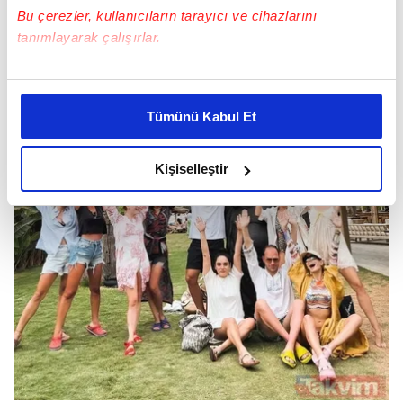
Bu çerezler, kullanıcıların tarayıcı ve cihazlarını
tanımlayarak çalışırlar.
Bu çerezlere izin vermeniz halinde sizlere özel
kişiselleştirilmiş reklamlar sunabilir, sayfalarımızda sizlere
Tümünü Kabul Et
daha iyi reklam deneyimi yaşatabiliriz. Bunu yaparken
amacımızın size daha iyi bir reklam deneyimi sunmak
olduğunu ve sizlere en iyi içerikleri sunabilmek adına
Kişiselleştir
elimizden gelen çabayı gösterdiğimizi ve bu noktada,
reklamların maliyetlerimizi karşılamak noktasında tek gelir
kalemimiz olduğunu sizlere hatırlatmak isteriz.
Her halükârda, kullanıcılar, bu çerezlere izin vermedikleri
takdirde, kullanıcılara hedefli reklamlar
gösterilmeyecektir."
Sizlere daha iyi bir hizmet sunabilmek için İnternet
Sitemizde kendimize ve üçüncü kişilere ait çerezler