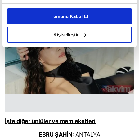
Bu çerezlere izin vermeniz halinde sizlere özel
kişiselleştirilmiş reklamlar sunabilir, sayfalarımızda sizlere
Tümünü Kabul Et
daha iyi reklam deneyimi yaşatabiliriz. Bunu yaparken
amacımızın size daha iyi bir reklam deneyimi sunmak
olduğunu ve sizlere en iyi içerikleri sunabilmek adına
Kişiselleştir
elimizden gelen çabayı gösterdiğimizi ve bu noktada,
reklamların maliyetlerimizi karşılamak noktasında tek gelir
kalemimiz olduğunu sizlere hatırlatmak isteriz.
Her halükârda, kullanıcılar, bu çerezlere izin vermedikleri
takdirde, kullanıcılara hedefli reklamlar
gösterilmeyecektir."
Sizlere daha iyi bir hizmet sunabilmek için İnternet
Sitemizde kendimize ve üçüncü kişilere ait çerezler
kullanılmaktadır. Bu çerezler vasıtasıyla çeşitli kişisel
İşte diğer ünlüler ve memleketleri
verileriniz işlenmekte olup gerekli olan çerezler bilgi
toplumu hizmetlerinin sunulması amacıyla
EBRU ŞAHİN
: ANTALYA
kullanılmaktadır. Diğer çerezler, sitemizin daha işlevsel