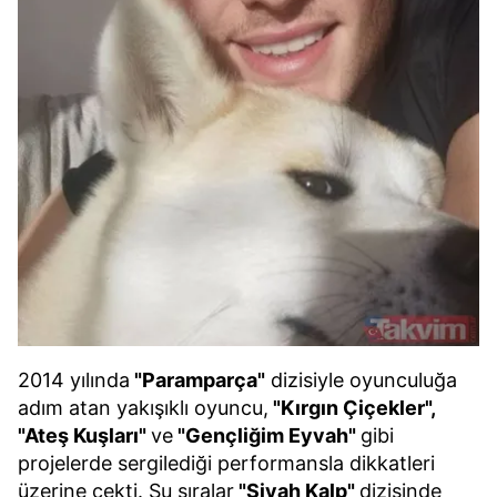
2014 yılında
"Paramparça"
dizisiyle oyunculuğa
adım atan yakışıklı oyuncu,
"Kırgın Çiçekler",
"Ateş Kuşları"
ve
"Gençliğim Eyvah"
gibi
projelerde sergilediği performansla dikkatleri
üzerine çekti. Şu sıralar
"Siyah Kalp"
dizisinde