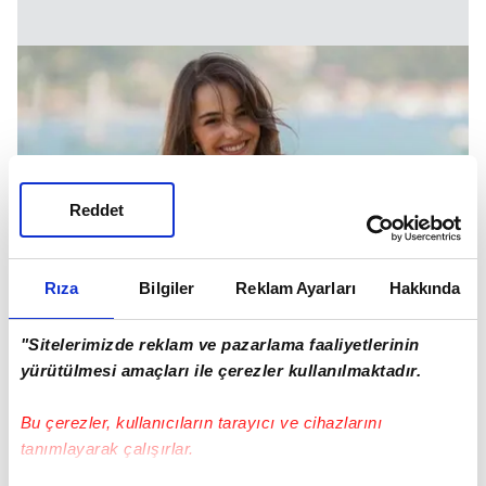
Reddet
Rıza
Bilgiler
Reklam Ayarları
Hakkında
"Sitelerimizde reklam ve pazarlama faaliyetlerinin
yürütülmesi amaçları ile çerezler kullanılmaktadır.
İkili, aynı memlekete ait. Hafsanur Sancaktutan
Bu çerezler, kullanıcıların tarayıcı ve cihazlarını
da baba tarafından Rizeli. Bu detay, ekran
tanımlayarak çalışırlar.
başındaki izleyiciler arasında şaşkınlık yarattı.