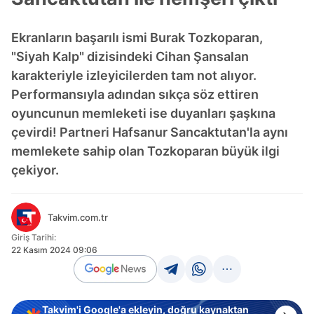
Ekranların başarılı ismi Burak Tozkoparan,
"Siyah Kalp" dizisindeki Cihan Şansalan
karakteriyle izleyicilerden tam not alıyor.
Performansıyla adından sıkça söz ettiren
oyuncunun memleketi ise duyanları şaşkına
çevirdi! Partneri Hafsanur Sancaktutan'la aynı
memlekete sahip olan Tozkoparan büyük ilgi
çekiyor.
Takvim.com.tr
Giriş Tarihi:
22 Kasım 2024 09:06
Takvim'i Google'a ekleyin, doğru kaynaktan