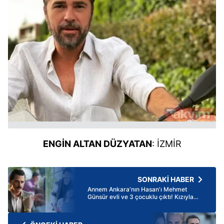
ENGİN ALTAN DÜZYATAN
: İZMİR
SONRAKİ HABER
Annem Ankara'nın Hasan'ı Mehmet
Günsür evli ve 3 çocuklu çıktı! Kızıyla
aynı dizide bile rol almış