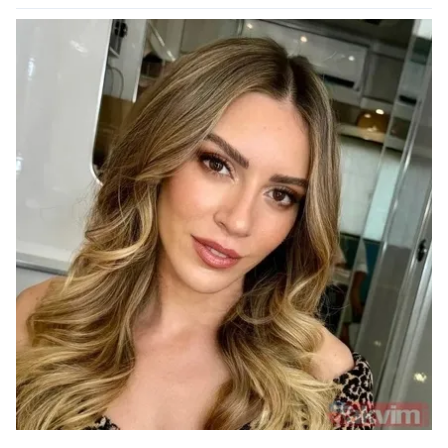
kılınması ve kişiselleştirilmesi ve sizlere yönelik
reklam/pazarlama faaliyetlerinin yapılması, amaçlarıyla
sınırlı olarak açık rızanız dahilinde kullanılacaktır.
Çerezlere ilişkin tercihlerinizi aşağıda yer alan panel
vasıtasıyla belirleyebilirsiniz. Çerezlere ilişkin detaylı bilgi
için Ayarlar butonuna tıklayabilir,
Çerez Bilgilendirme
Metnimizi
ziyaret edebilirsiniz.
6698 sayılı Kişisel Verilerin Korunması Kanunu uyarınca
hazırlanmış Aydınlatma Metnimizi okumak ve sitemizde
ilgili mevzuata uygun olarak kullanılan çerezlerle ilgili bilgi
almak için lütfen
tıklayınız
.