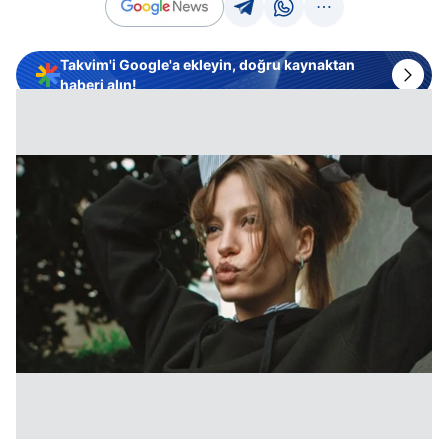
Takvim'i Google'a ekleyin, doğru kaynaktan
haberi alın!