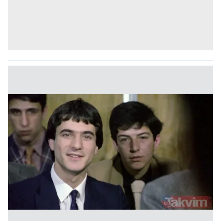
kullanılmaktadır. Bu çerezler vasıtasıyla çeşitli kişisel
verileriniz işlenmekte olup gerekli olan çerezler bilgi
toplumu hizmetlerinin sunulması amacıyla
kullanılmaktadır. Diğer çerezler, sitemizin daha işlevsel
kılınması ve kişiselleştirilmesi ve sizlere yönelik
reklam/pazarlama faaliyetlerinin yapılması, amaçlarıyla
sınırlı olarak açık rızanız dahilinde kullanılacaktır.
Çerezlere ilişkin tercihlerinizi aşağıda yer alan panel
vasıtasıyla belirleyebilirsiniz. Çerezlere ilişkin detaylı bilgi
için Ayarlar butonuna tıklayabilir,
Çerez Bilgilendirme
Metnimizi
ziyaret edebilirsiniz.
6698 sayılı Kişisel Verilerin Korunması Kanunu uyarınca
hazırlanmış Aydınlatma Metnimizi okumak ve sitemizde
ilgili mevzuata uygun olarak kullanılan çerezlerle ilgili bilgi
almak için lütfen
tıklayınız
.