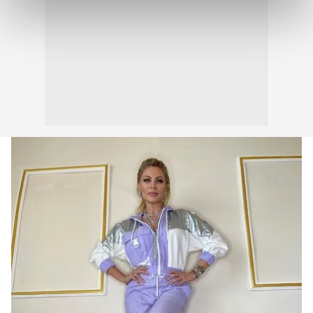
kalemimiz olduğunu sizlere hatırlatmak isteriz.
Her halükârda, kullanıcılar, bu çerezlere izin vermedikleri
takdirde, kullanıcılara hedefli reklamlar
gösterilmeyecektir."
Sizlere daha iyi bir hizmet sunabilmek için İnternet
Sitemizde kendimize ve üçüncü kişilere ait çerezler
kullanılmaktadır. Bu çerezler vasıtasıyla çeşitli kişisel
verileriniz işlenmekte olup gerekli olan çerezler bilgi
toplumu hizmetlerinin sunulması amacıyla
kullanılmaktadır. Diğer çerezler, sitemizin daha işlevsel
kılınması ve kişiselleştirilmesi ve sizlere yönelik
reklam/pazarlama faaliyetlerinin yapılması, amaçlarıyla
sınırlı olarak açık rızanız dahilinde kullanılacaktır.
Çerezlere ilişkin tercihlerinizi aşağıda yer alan panel
vasıtasıyla belirleyebilirsiniz. Çerezlere ilişkin detaylı bilgi