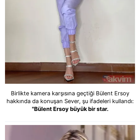
için Ayarlar butonuna tıklayabilir,
Çerez Bilgilendirme
Metnimizi
ziyaret edebilirsiniz.
6698 sayılı Kişisel Verilerin Korunması Kanunu uyarınca
hazırlanmış Aydınlatma Metnimizi okumak ve sitemizde
ilgili mevzuata uygun olarak kullanılan çerezlerle ilgili bilgi
almak için lütfen
tıklayınız
.
Birlikte kamera karşısına geçtiği Bülent Ersoy
hakkında da konuşan Sever, şu ifadeleri kullandı:
"Bülent Ersoy büyük bir star.