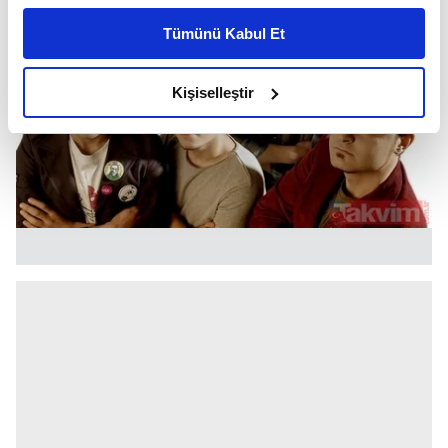
kişiselleştirilmiş reklamlar sunabilir, sayfalarımızda sizlere
Tümünü Kabul Et
daha iyi reklam deneyimi yaşatabiliriz. Bunu yaparken
amacımızın size daha iyi bir reklam deneyimi sunmak
olduğunu ve sizlere en iyi içerikleri sunabilmek adına
Kişiselleştir
elimizden gelen çabayı gösterdiğimizi ve bu noktada,
reklamların maliyetlerimizi karşılamak noktasında tek gelir
kalemimiz olduğunu sizlere hatırlatmak isteriz.
Her halükârda, kullanıcılar, bu çerezlere izin vermedikleri
takdirde, kullanıcılara hedefli reklamlar
gösterilmeyecektir."
Sizlere daha iyi bir hizmet sunabilmek için İnternet
Sitemizde kendimize ve üçüncü kişilere ait çerezler
kullanılmaktadır. Bu çerezler vasıtasıyla çeşitli kişisel
verileriniz işlenmekte olup gerekli olan çerezler bilgi
toplumu hizmetlerinin sunulması amacıyla
kullanılmaktadır. Diğer çerezler, sitemizin daha işlevsel