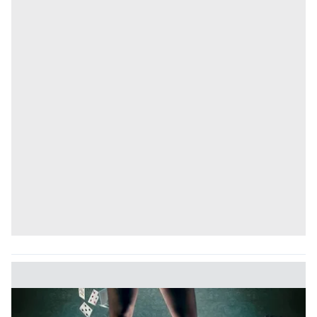
kılınması ve kişiselleştirilmesi ve sizlere yönelik
reklam/pazarlama faaliyetlerinin yapılması, amaçlarıyla
sınırlı olarak açık rızanız dahilinde kullanılacaktır.
Çerezlere ilişkin tercihlerinizi aşağıda yer alan panel
vasıtasıyla belirleyebilirsiniz. Çerezlere ilişkin detaylı bilgi
için Ayarlar butonuna tıklayabilir,
Çerez Bilgilendirme
Metnimizi
ziyaret edebilirsiniz.
6698 sayılı Kişisel Verilerin Korunması Kanunu uyarınca
hazırlanmış Aydınlatma Metnimizi okumak ve sitemizde
ilgili mevzuata uygun olarak kullanılan çerezlerle ilgili bilgi
almak için lütfen
tıklayınız
.