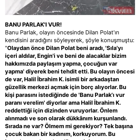
BANU PARLAK'I VUR!
Banu Parlak, olayın öncesinde Dilan Polat'ın
kendisini aradığını söyleyerek, şöyle konuşmuştu:
"
Olaydan önce Dilan Polat beni aradı, 'Sıla'yı
içeri aldılar, Engin'i ve beni de alacaklar bizim
hakkımızda paylaşım yapma, çocuğun var
yapma' diyerek beni tehdit etti. Bu olayın öncesi
de var, Halil İbrahim K. isimli bir arkadaştan
güzellik merkezi açmak için borç alıyorlar. Bu
kişi parasını istediğinde de 'Banu Parlak'ı vur
paranı verelim' diyorlar ama Halil İbrahim K.
reddettiği için dizinden vuruyorlar. Önlem
alınmadı ve son olarak dükkânım kurşunlandı.
Sırada ne var? Ölmem mi gerekiyor? Tek başına
çocuk bakan bir kadınım, korkuyorum. Bu