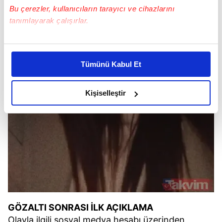
Bu çerezler, kullanıcıların tarayıcı ve cihazlarını
tanımlayarak çalışırlar.
Bu çerezlere izin vermeniz halinde sizlere özel
kişiselleştirilmiş reklamlar sunabilir, sayfalarımızda sizlere
Tümünü Kabul Et
daha iyi reklam deneyimi yaşatabiliriz. Bunu yaparken
amacımızın size daha iyi bir reklam deneyimi sunmak
olduğunu ve sizlere en iyi içerikleri sunabilmek adına
Kişiselleştir
elimizden gelen çabayı gösterdiğimizi ve bu noktada,
reklamların maliyetlerimizi karşılamak noktasında tek gelir
kalemimiz olduğunu sizlere hatırlatmak isteriz.
Her halükârda, kullanıcılar, bu çerezlere izin vermedikleri
takdirde, kullanıcılara hedefli reklamlar
gösterilmeyecektir."
Sizlere daha iyi bir hizmet sunabilmek için İnternet
GÖZALTI SONRASI İLK AÇIKLAMA
Sitemizde kendimize ve üçüncü kişilere ait çerezler
Olayla ilgili sosyal medya hesabı üzerinden