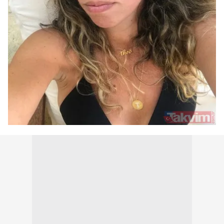
kullanılmaktadır. Bu çerezler vasıtasıyla çeşitli kişisel
verileriniz işlenmekte olup gerekli olan çerezler bilgi
toplumu hizmetlerinin sunulması amacıyla
kullanılmaktadır. Diğer çerezler, sitemizin daha işlevsel
kılınması ve kişiselleştirilmesi ve sizlere yönelik
reklam/pazarlama faaliyetlerinin yapılması, amaçlarıyla
sınırlı olarak açık rızanız dahilinde kullanılacaktır.
Çerezlere ilişkin tercihlerinizi aşağıda yer alan panel
vasıtasıyla belirleyebilirsiniz. Çerezlere ilişkin detaylı bilgi
için Ayarlar butonuna tıklayabilir,
Çerez Bilgilendirme
Metnimizi
ziyaret edebilirsiniz.
6698 sayılı Kişisel Verilerin Korunması Kanunu uyarınca
hazırlanmış Aydınlatma Metnimizi okumak ve sitemizde
ilgili mevzuata uygun olarak kullanılan çerezlerle ilgili bilgi
almak için lütfen
tıklayınız
.