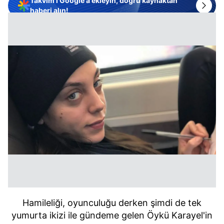
Takvim'i Google'a ekleyin, doğru kaynaktan
haberi alın!
Hamileliği, oyunculuğu derken şimdi de tek
yumurta ikizi ile gündeme gelen Öykü Karayel'in