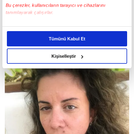
Bu çerezler, kullanıcıların tarayıcı ve cihazlarını
tanımlayarak çalışırlar.
Bu çerezlere izin vermeniz halinde sizlere özel
kişiselleştirilmiş reklamlar sunabilir, sayfalarımızda sizlere
Tümünü Kabul Et
daha iyi reklam deneyimi yaşatabiliriz. Bunu yaparken
amacımızın size daha iyi bir reklam deneyimi sunmak
olduğunu ve sizlere en iyi içerikleri sunabilmek adına
Kişiselleştir
elimizden gelen çabayı gösterdiğimizi ve bu noktada,
reklamların maliyetlerimizi karşılamak noktasında tek gelir
kalemimiz olduğunu sizlere hatırlatmak isteriz.
Her halükârda, kullanıcılar, bu çerezlere izin vermedikleri
takdirde, kullanıcılara hedefli reklamlar
gösterilmeyecektir."
Sizlere daha iyi bir hizmet sunabilmek için İnternet
Sitemizde kendimize ve üçüncü kişilere ait çerezler