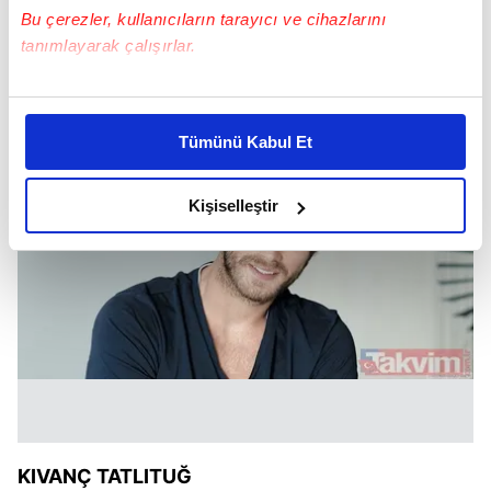
Bu çerezler, kullanıcıların tarayıcı ve cihazlarını
tanımlayarak çalışırlar.
Bu çerezlere izin vermeniz halinde sizlere özel
kişiselleştirilmiş reklamlar sunabilir, sayfalarımızda sizlere
Tümünü Kabul Et
daha iyi reklam deneyimi yaşatabiliriz. Bunu yaparken
amacımızın size daha iyi bir reklam deneyimi sunmak
olduğunu ve sizlere en iyi içerikleri sunabilmek adına
Kişiselleştir
elimizden gelen çabayı gösterdiğimizi ve bu noktada,
reklamların maliyetlerimizi karşılamak noktasında tek gelir
kalemimiz olduğunu sizlere hatırlatmak isteriz.
Her halükârda, kullanıcılar, bu çerezlere izin vermedikleri
takdirde, kullanıcılara hedefli reklamlar
gösterilmeyecektir."
Sizlere daha iyi bir hizmet sunabilmek için İnternet
Sitemizde kendimize ve üçüncü kişilere ait çerezler
KIVANÇ TATLITUĞ