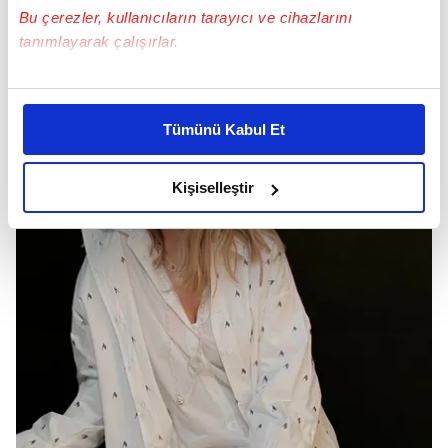
Bu çerezler, kullanıcıların tarayıcı ve cihazlarını
tanımlayarak çalışırlar.
Bu çerezlere izin vermeniz halinde sizlere özel
kişiselleştirilmiş reklamlar sunabilir, sayfalarımızda sizlere
Tümünü Kabul Et
daha iyi reklam deneyimi yaşatabiliriz. Bunu yaparken
amacımızın size daha iyi bir reklam deneyimi sunmak
olduğunu ve sizlere en iyi içerikleri sunabilmek adına
Kişiselleştir
elimizden gelen çabayı gösterdiğimizi ve bu noktada,
reklamların maliyetlerimizi karşılamak noktasında tek gelir
kalemimiz olduğunu sizlere hatırlatmak isteriz.
Her halükârda, kullanıcılar, bu çerezlere izin vermedikleri
takdirde, kullanıcılara hedefli reklamlar
gösterilmeyecektir."
Sizlere daha iyi bir hizmet sunabilmek için İnternet
Sitemizde kendimize ve üçüncü kişilere ait çerezler