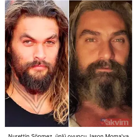
Nurettin Sönmez, ünlü oyuncu Jason Moma'ya