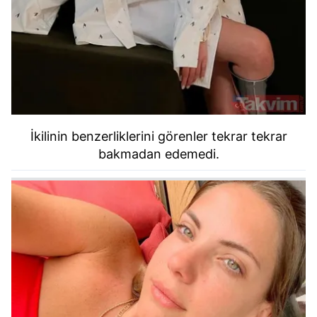
kullanılmaktadır. Bu çerezler vasıtasıyla çeşitli kişisel
verileriniz işlenmekte olup gerekli olan çerezler bilgi
toplumu hizmetlerinin sunulması amacıyla
kullanılmaktadır. Diğer çerezler, sitemizin daha işlevsel
kılınması ve kişiselleştirilmesi ve sizlere yönelik
reklam/pazarlama faaliyetlerinin yapılması, amaçlarıyla
sınırlı olarak açık rızanız dahilinde kullanılacaktır.
İkilinin benzerliklerini görenler tekrar tekrar
Çerezlere ilişkin tercihlerinizi aşağıda yer alan panel
bakmadan edemedi.
vasıtasıyla belirleyebilirsiniz. Çerezlere ilişkin detaylı bilgi
için Ayarlar butonuna tıklayabilir,
Çerez Bilgilendirme
Metnimizi
ziyaret edebilirsiniz.
6698 sayılı Kişisel Verilerin Korunması Kanunu uyarınca
hazırlanmış Aydınlatma Metnimizi okumak ve sitemizde
ilgili mevzuata uygun olarak kullanılan çerezlerle ilgili bilgi
almak için lütfen
tıklayınız
.