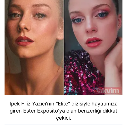
İpek Filiz Yazıcı'nın "Elite" dizisiyle hayatımıza
giren Ester Expósito'ya olan benzerliği dikkat
çekici.